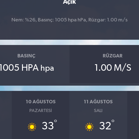
Açık
Nem: %26, Basınç: 1005 hpa hPa, Rüzgar: 1.00 m/s
BASINÇ
RÜZGAR
1005 HPA
1.00 M/S
hpa
10 AĞUSTOS
11 AĞUSTOS
PAZARTESI
SALI
°
°
33
32