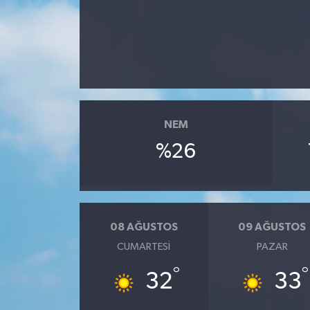
NEM
%26
08 AĞUSTOS
09 AĞUSTOS
CUMARTESI
PAZAR
°
°
32
33