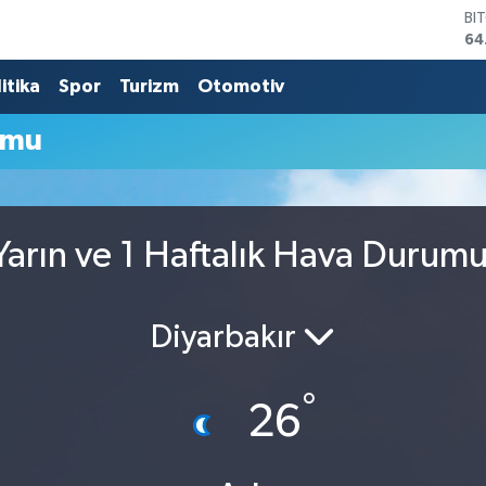
BI
64
DO
47
itika
Spor
Turizm
Otomotiv
EU
55
umu
ST
64
GR
65
Bİ
arın ve 1 Haftalık Hava Durum
13
Diyarbakır
°
26