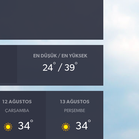
EN DÜŞÜK / EN YÜKSEK
°
°
24
/ 39
12 AĞUSTOS
13 AĞUSTOS
ÇARŞAMBA
PERŞEMBE
°
°
34
34