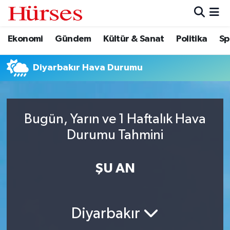
Ekonomi
Gündem
Kültür & Sanat
Politika
Sp
Ekonomi
Hava Durumu
Gündem
Trafik Durumu
Diyarbakır Hava Durumu
Kültür & Sanat
Süper Lig Puan Durumu ve Fikstür
Bugün, Yarın ve 1 Haftalık Hava
Politika
Tüm Manşetler
Durumu Tahmini
Spor
Son Dakika Haberleri
ŞU AN
Turizm
Haber Arşivi
Diyarbakır