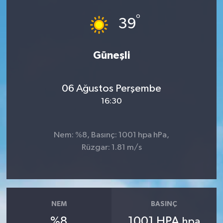
°
39
Güneşli
06 Ağustos Perşembe
16:30
Nem: %8, Basınç: 1001 hpa hPa,
Rüzgar: 1.81 m/s
NEM
BASINÇ
%8
1001 HPA
hpa