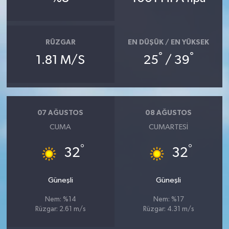
RÜZGAR
EN DÜŞÜK / EN YÜKSEK
°
°
1.81 M/S
25
/ 39
07 AĞUSTOS
08 AĞUSTOS
CUMA
CUMARTESI
°
°
32
32
Güneşli
Güneşli
Nem: %14
Nem: %17
Rüzgar: 2.61 m/s
Rüzgar: 4.31 m/s