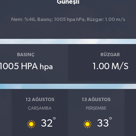
Güneşli
Nem: %46, Basınç: 1005 hpa hPa, Rüzgar: 1.00 m/s
BASINÇ
RÜZGAR
1005 HPA
1.00 M/S
hpa
12 AĞUSTOS
13 AĞUSTOS
ÇARŞAMBA
PERŞEMBE
°
°
32
33