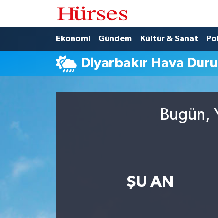
Ekonomi
Hava Durumu
Ekonomi
Gündem
Kültür & Sanat
Pol
Diyarbakır Hava Dur
Gündem
Trafik Durumu
Kültür & Sanat
Süper Lig Puan Durumu ve Fikstür
Bugün, Y
Politika
Tüm Manşetler
Spor
Son Dakika Haberleri
Turizm
Haber Arşivi
ŞU AN