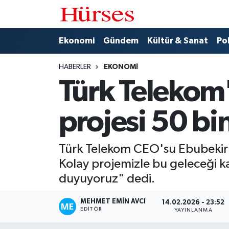
Ekonomi
Hava Durumu
Ekonomi
Gündem
Kültür & Sanat
Pol
Gündem
Trafik Durumu
HABERLER
EKONOMI
Türk Telekom'
Kültür & Sanat
Süper Lig Puan Durumu ve Fikstür
projesi 50 bin
Politika
Tüm Manşetler
Spor
Son Dakika Haberleri
Türk Telekom CEO'su Ebubekir Şa
Kolay projemizle bu geleceği 
Turizm
Haber Arşivi
duyuyoruz" dedi.
MEHMET EMIN AVCI
14.02.2026 - 23:52
EDITÖR
YAYINLANMA