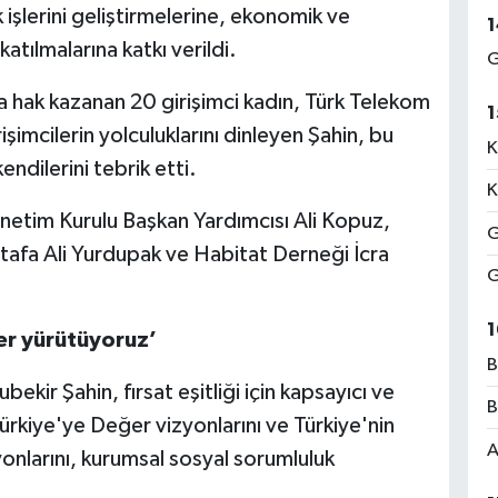
 işlerini geliştirmelerine, ekonomik ve
1
tılmalarına katkı verildi.
G
hak kazanan 20 girişimci kadın, Türk Telekom
1
şimcilerin yolculuklarını dinleyen Şahin, bu
K
ndilerini tebrik etti.
K
önetim Kurulu Başkan Yardımcısı Ali Kopuz,
G
tafa Ali Yurdupak ve Habitat Derneği İcra
G
1
eler yürütüyoruz’
B
ekir Şahin, fırsat eşitliği için kapsayıcı ve
B
 Türkiye'ye Değer vizyonlarını ve Türkiye'nin
A
nlarını, kurumsal sosyal sorumluluk