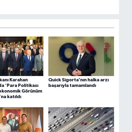
kanı Karahan
Quick Sigorta’nın halka arzı
a 'Para Politikası
başarıyla tamamlandı
ekonomik Görünüm
'na katıldı