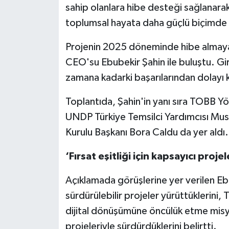
sahip olanlara hibe desteği sağlanarak
toplumsal hayata daha güçlü biçimde ka
Projenin 2025 döneminde hibe almaya 
CEO'su Ebubekir Şahin ile buluştu. Giri
zamana kadarki başarılarından dolayı ke
Toplantıda, Şahin'in yanı sıra TOBB Y
UNDP Türkiye Temsilci Yardımcısı Mus
Kurulu Başkanı Bora Caldu da yer aldı.
‘Fırsat eşitliği için kapsayıcı proj
Açıklamada görüşlerine yer verilen Ebub
sürdürülebilir projeler yürüttüklerini,
dijital dönüşümüne öncülük etme misyo
projeleriyle sürdürdüklerini belirtti.