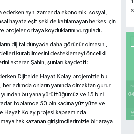
1
S
inşa ederken aynı zamanda ekonomik, sosyal,
sal hayata eşit şekilde katılamayan herkes için
ni ve projeler ortaya koyduklarını vurguladı.
ların dijital dünyada daha görünür olmasını,
delleri kurabilmesini desteklemeyi öncelikli
rini aktaran Şahin, şunları kaydetti:
 ederken Dijitalde Hayat Kolay projemizle bu
, her adımda onların yanında olmaktan gurur
İM
04
yılından bu yana yürüttüğümüz ve 15 bini
kadar toplamda 50 bin kadına yüz yüze ve
alde Hayat Kolay projesi kapsamında
lmaya hak kazanan girişimcilerimizle bir araya