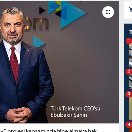
Y
1
2
3
4
ay" projesi kapsamında hibe almaya hak