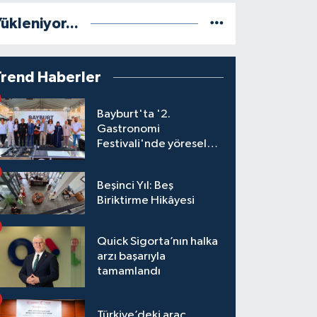
ükleniyor...
Trend Haberler
Bayburt'ta '2.
Gastronomi
Festivali'nde yöresel
lezzetler yarıştı
Beşinci Yıl: Beş
Biriktirme Hikâyesi
Quick Sigorta’nın halka
arzı başarıyla
tamamlandı
Türkiye’deki araç