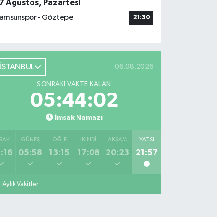
7 Ağustos, Pazartesi
amsunspor - Göztepe
21:30
İSTANBUL
06.08.2026
SONRAKI VAKTE KALAN
05:44:01
İmsak Namazı
SAK
GÜNEŞ
ÖĞLE
İKINDI
AKŞAM
YATSI
:16
05:58
13:15
17:08
20:23
21:57
Aylık Vakitler