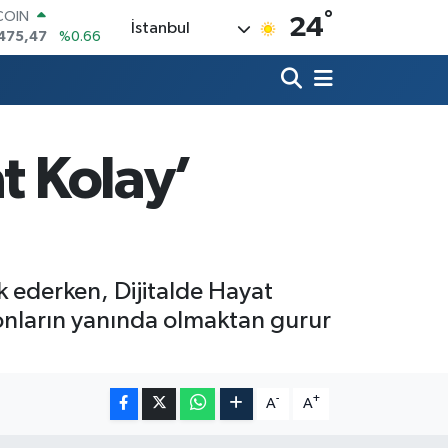
°
LAR
24
İstanbul
5971
%0.05
RO
1336
%0.18
RLİN
,2534
%0.22
M ALTIN
8.23
%0.39
t Kolay’
T100
703
%0
COIN
475,47
%0.66
k ederken, Dijitalde Hayat
onların yanında olmaktan gurur
-
+
A
A