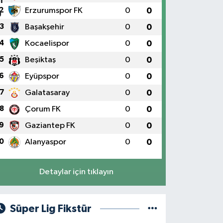
2
Erzurumspor FK
0
0
3
Başakşehir
0
0
4
Kocaelispor
0
0
5
Beşiktaş
0
0
6
Eyüpspor
0
0
7
Galatasaray
0
0
8
Çorum FK
0
0
9
Gaziantep FK
0
0
0
Alanyaspor
0
0
Detaylar için tıklayın
Süper Lig Fikstür