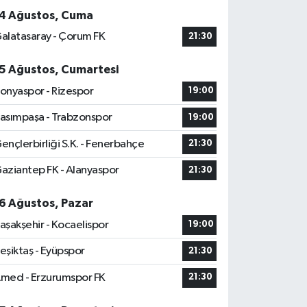
4 Ağustos, Cuma
alatasaray - Çorum FK
21:30
5 Ağustos, Cumartesi
onyaspor - Rizespor
19:00
asımpaşa - Trabzonspor
19:00
ençlerbirliği S.K. - Fenerbahçe
21:30
aziantep FK - Alanyaspor
21:30
6 Ağustos, Pazar
aşakşehir - Kocaelispor
19:00
eşiktaş - Eyüpspor
21:30
med - Erzurumspor FK
21:30