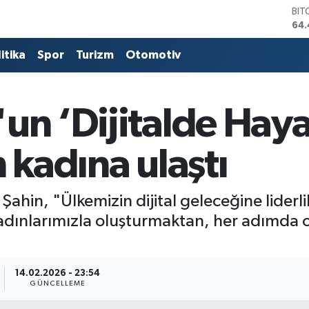
DO
47,
EU
55,
itika
Spor
Turizm
Otomotiv
STE
64
GRA
651
un ‘Dijitalde Haya
BİS
13.
 kadına ulaştı
BIT
64.
hin, "Ülkemizin dijital geleceğine liderli
kadınlarımızla oluşturmaktan, her adımda 
14.02.2026 - 23:54
GÜNCELLEME