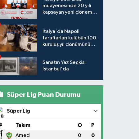
muayenesinde 20 yılı
kapsayan yeni dönem
başlıyor
İtalya'da Napoli
taraftarları kulübün 100.
kuruluş yıl dönümünü
kutladı
Sanatın Yaz Seçkisi
İstanbul'da
Süper Lig Puan Durumu
Süper Lig
#
Takım
O
P
1
Amed
0
0