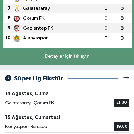
7
Galatasaray
0
0
8
Çorum FK
0
0
9
Gaziantep FK
0
0
10
Alanyaspor
0
0
Detaylar için tıklayın
Süper Lig Fikstür
14 Ağustos, Cuma
Galatasaray - Çorum FK
21:30
15 Ağustos, Cumartesi
Konyaspor - Rizespor
19:00