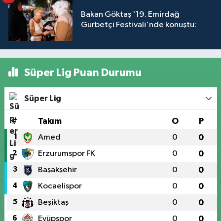
Bakan Göktaş '19. Emirdağ
Gurbetçi Festivali'nde konuştu:
Süper Lig Puan Durumu
Süper Lig
#
Takım
O
P
1
Amed
0
0
2
Erzurumspor FK
0
0
3
Başakşehir
0
0
4
Kocaelispor
0
0
5
Beşiktaş
0
0
6
Eyüpspor
0
0