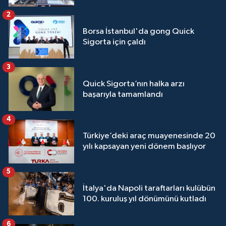
2
Borsa İstanbul'da gong Quick
Sigorta için çaldı
3
Quick Sigorta’nın halka arzı
başarıyla tamamlandı
4
Türkiye’deki araç muayenesinde 20
yılı kapsayan yeni dönem başlıyor
5
İtalya'da Napoli taraftarları kulübün
100. kuruluş yıl dönümünü kutladı
6