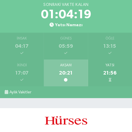
SONRAKI VAKTE KALAN
01:04:18
Yatsı Namazı
İMSAK
GÜNEŞ
ÖĞLE
04:17
05:59
13:15
İKINDI
AKŞAM
YATSI
17:07
20:21
21:56
Aylık Vakitler