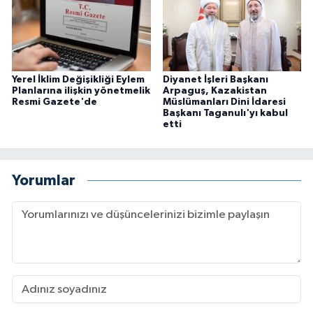
Yerel İklim Değişikliği Eylem
Diyanet İşleri Başkanı
Planlarına ilişkin yönetmelik
Arpaguş, Kazakistan
Resmi Gazete'de
Müslümanları Dini İdaresi
Başkanı Taganulı'yı kabul
etti
Yorumlar