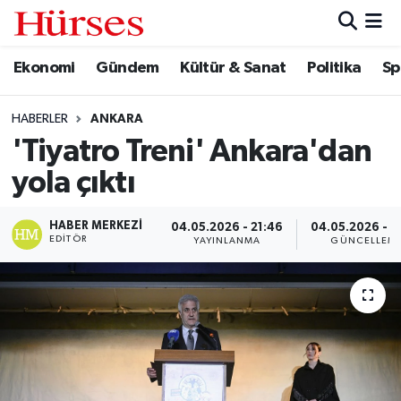
Ekonomi
Gündem
Kültür & Sanat
Politika
Sp
Ekonomi
Hava Durumu
Gündem
Trafik Durumu
HABERLER
ANKARA
'Tiyatro Treni' Ankara'dan
Kültür & Sanat
Süper Lig Puan Durumu ve Fikstür
yola çıktı
Politika
Tüm Manşetler
HABER MERKEZI
04.05.2026 - 21:46
04.05.2026 - 2
EDITÖR
YAYINLANMA
GÜNCELLEM
Spor
Son Dakika Haberleri
Turizm
Haber Arşivi