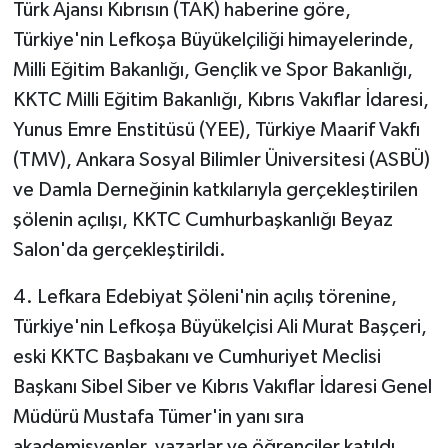
Türk Ajansı Kıbrısın (TAK) haberine göre,
yakalandı
Türkiye'nin Lefkoşa Büyükelçiliği himayelerinde,
Milli Eğitim Bakanlığı, Gençlik ve Spor Bakanlığı,
KKTC Milli Eğitim Bakanlığı, Kıbrıs Vakıflar İdaresi,
Yunus Emre Enstitüsü (YEE), Türkiye Maarif Vakfı
(TMV), Ankara Sosyal Bilimler Üniversitesi (ASBÜ)
ve Damla Derneğinin katkılarıyla gerçekleştirilen
şölenin açılışı, KKTC Cumhurbaşkanlığı Beyaz
Salon'da gerçekleştirildi.
4. Lefkara Edebiyat Şöleni'nin açılış törenine,
Türkiye'nin Lefkoşa Büyükelçisi Ali Murat Başçeri,
eski KKTC Başbakanı ve Cumhuriyet Meclisi
Başkanı Sibel Siber ve Kıbrıs Vakıflar İdaresi Genel
Müdürü Mustafa Tümer'in yanı sıra
akademisyenler, yazarlar ve öğrenciler katıldı.