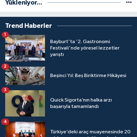
Yükleniyor...
Trend Haberler
1
Bayburt'ta '2. Gastronomi
Festivali'nde yöresel lezzetler
yarıştı
2
Beşinci Yıl: Beş Biriktirme Hikâyesi
3
Quick Sigorta’nın halka arzı
başarıyla tamamlandı
4
Türkiye’deki araç muayenesinde 20