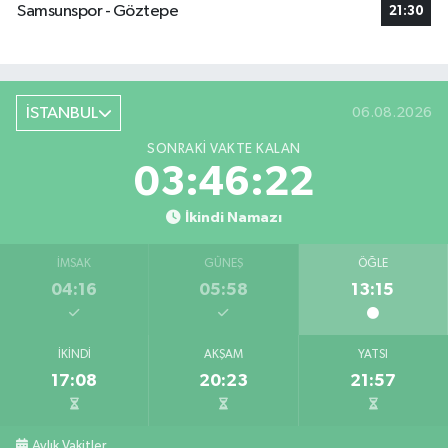
Samsunspor - Göztepe
21:30
İSTANBUL
06.08.2026
SONRAKI VAKTE KALAN
03:46:22
İkindi Namazı
İMSAK
GÜNEŞ
ÖĞLE
04:16
05:58
13:15
İKINDI
AKŞAM
YATSI
17:08
20:23
21:57
Aylık Vakitler