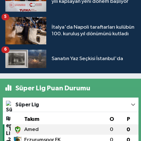
yılı kapsayan yeni dönem başlıyor
5
İtalya'da Napoli taraftarları kulübün
100. kuruluş yıl dönümünü kutladı
6
Sanatın Yaz Seçkisi İstanbul'da
Süper Lig Puan Durumu
Süper Lig
#
Takım
O
P
1
Amed
0
0
2
Erzurumspor FK
0
0