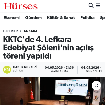
Ekonomi
Gündem
Kültür & Sanat
Politika
Sp
Ekonomi
Hava Durumu
Gündem
Trafik Durumu
HABERLER
ANKARA
KKTC'de 4. Lefkara
Kültür & Sanat
Süper Lig Puan Durumu ve Fikstür
Edebiyat Şöleni'nin açılış
Politika
Tüm Manşetler
töreni yapıldı
Spor
Son Dakika Haberleri
HABER MERKEZI
04.05.2026 - 21:36
04.05.2026 - 21
EDITÖR
YAYINLANMA
GÜNCELLEME
Turizm
Haber Arşivi