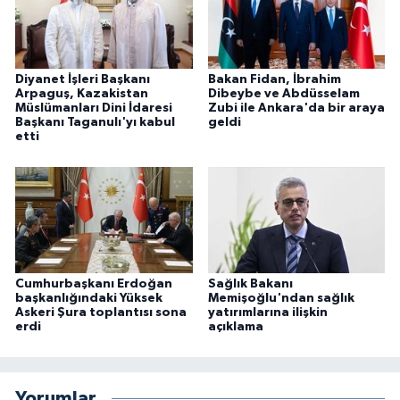
Diyanet İşleri Başkanı
Bakan Fidan, İbrahim
Arpaguş, Kazakistan
Dibeybe ve Abdüsselam
Müslümanları Dini İdaresi
Zubi ile Ankara'da bir araya
Başkanı Taganulı'yı kabul
geldi
etti
Cumhurbaşkanı Erdoğan
Sağlık Bakanı
başkanlığındaki Yüksek
Memişoğlu'ndan sağlık
Askeri Şura toplantısı sona
yatırımlarına ilişkin
erdi
açıklama
Yorumlar