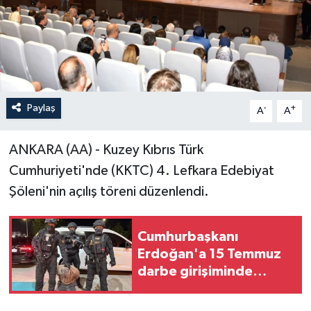
Paylaş
-
+
A
A
ANKARA (AA) - Kuzey Kıbrıs Türk
Cumhuriyeti'nde (KKTC) 4. Lefkara Edebiyat
Şöleni'nin açılış töreni düzenlendi.
Cumhurbaşkanı
Erdoğan'a 15 Temmuz
darbe girişiminde
suikast teşebbüsünde
bulunan FETÖ mensubu