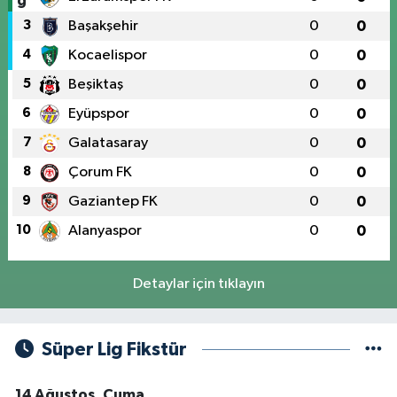
3
Başakşehir
0
0
4
Kocaelispor
0
0
5
Beşiktaş
0
0
6
Eyüpspor
0
0
7
Galatasaray
0
0
8
Çorum FK
0
0
9
Gaziantep FK
0
0
10
Alanyaspor
0
0
Detaylar için tıklayın
Süper Lig Fikstür
14 Ağustos, Cuma