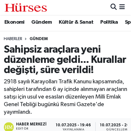
Ekonomi
Gündem
Kültür & Sanat
Politika
Sp
Ekonomi
Hava Durumu
Gündem
Trafik Durumu
HABERLER
GÜNDEM
Sahipsiz araçlara yeni
Kültür & Sanat
Süper Lig Puan Durumu ve Fikstür
düzenleme geldi... Kurallar
Politika
Tüm Manşetler
değişti, süre verildi!
2918 sayılı Karayolları Trafik Kanunu kapsamında,
Spor
Son Dakika Haberleri
sahipleri tarafından 6 ay içinde alınmayan araçların
satışı için usul ve esasları düzenleyen Milli Emlak
Turizm
Haber Arşivi
Genel Tebliği bugünkü Resmi Gazete'de
yayımlandı.
HABER MERKEZI
10.07.2025 - 19:46
10.07.2025 - 20
EDITÖR
YAYINLANMA
GÜNCELLEME