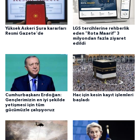
Yüksek Askeri Şura kararları
LGS tercihlerine rehberlik
Resmi Gazete'de
eden "Rota Maarif" 3
milyondan fazla ziyaret
edildi
Cumhurbaşkanı Erdoğan:
Hac için kesin kayıt işlemleri
Gençlerimizin en iyi şekilde
başladı
yetişmesi için tüm
gücümüzle çalışıyoruz