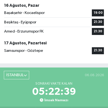
16 Ağustos, Pazar
Başakşehir - Kocaelispor
19:00
Beşiktaş - Eyüpspor
21:30
Amed - Erzurumspor FK
21:30
17 Ağustos, Pazartesi
Samsunspor - Göztepe
21:30
İSTANBUL
06.08.2026
SONRAKI VAKTE KALAN
05:22:38
İmsak Namazı