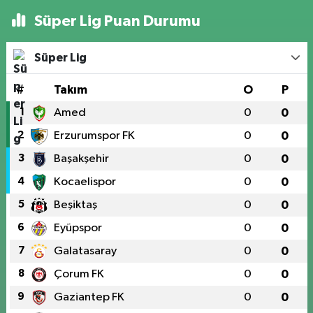
Süper Lig Puan Durumu
Süper Lig
#
Takım
O
P
1
Amed
0
0
2
Erzurumspor FK
0
0
3
Başakşehir
0
0
4
Kocaelispor
0
0
5
Beşiktaş
0
0
6
Eyüpspor
0
0
7
Galatasaray
0
0
8
Çorum FK
0
0
9
Gaziantep FK
0
0