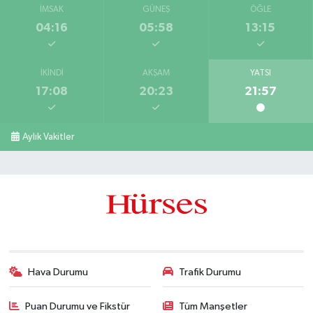
İMSAK
GÜNEŞ
ÖĞLE
04:16
05:58
13:15
İKINDI
AKŞAM
YATSI
17:08
20:23
21:57
Aylık Vakitler
Hava Durumu
Trafik Durumu
Puan Durumu ve Fikstür
Tüm Manşetler