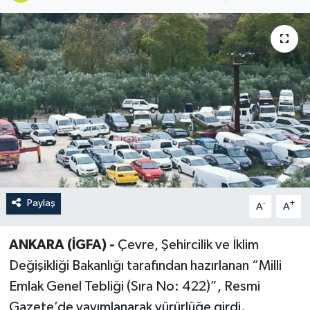
Paylaş
-
+
A
A
ANKARA (İGFA) -
Çevre, Şehircilik ve İklim
Değişikliği Bakanlığı tarafından hazırlanan “Milli
Emlak Genel Tebliği (Sıra No: 422)”, Resmi
Gazete’de yayımlanarak yürürlüğe girdi.