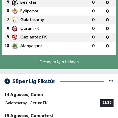
5
Beşiktaş
0
0
6
Eyüpspor
0
0
7
Galatasaray
0
0
8
Çorum FK
0
0
9
Gaziantep FK
0
0
10
Alanyaspor
0
0
Detaylar için tıklayın
Süper Lig Fikstür
14 Ağustos, Cuma
Galatasaray - Çorum FK
21:30
15 Ağustos, Cumartesi