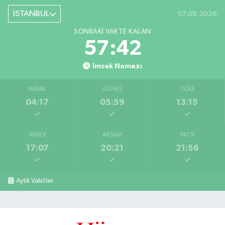
İSTANBUL
07.08.2026
SONRAKI VAKTE KALAN
57:41
İmsak Namazı
İMSAK
GÜNEŞ
ÖĞLE
04:17
05:59
13:15
İKINDI
AKŞAM
YATSI
17:07
20:21
21:56
Aylık Vakitler