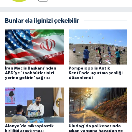
Bunlar da ilginizi çekebilir
İran Meclis Başkanı'ndan
Pompeiopolis Antik
ABD'ye 'taahhütlerinizi
Kenti'nde uçurtma şenliği
yerine getirin' çağrısı
düzenlendi
Alanya'da mikroplastik
Uludağ'da yol kenarında
kirliliği araştırması
çıkan yangına havadan ve