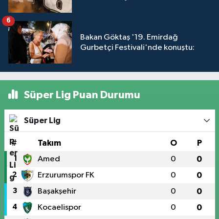
6
Bakan Göktaş '19. Emirdağ
Gurbetçi Festivali'nde konuştu:
Süper Lig Puan Durumu
Süper Lig
#
Takım
O
P
1
Amed
0
0
2
Erzurumspor FK
0
0
3
Başakşehir
0
0
4
Kocaelispor
0
0