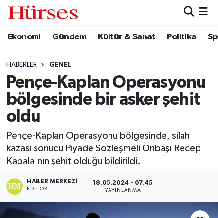
Ekonomi
Gündem
Kültür & Sanat
Politika
Sp
Ekonomi
Hava Durumu
Gündem
Trafik Durumu
HABERLER
GENEL
Pençe-Kaplan Operasyonu
Kültür & Sanat
Süper Lig Puan Durumu ve Fikstür
bölgesinde bir asker şehit
Politika
Tüm Manşetler
oldu
Pençe-Kaplan Operasyonu bölgesinde, silah
Spor
Son Dakika Haberleri
kazası sonucu Piyade Sözleşmeli Onbaşı Recep
Kabala'nın şehit olduğu bildirildi.
Turizm
Haber Arşivi
HABER MERKEZI
18.05.2024 - 07:45
EDITÖR
YAYINLANMA