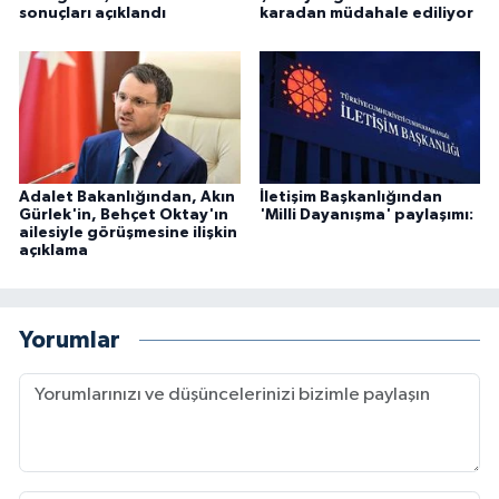
sonuçları açıklandı
karadan müdahale ediliyor
Adalet Bakanlığından, Akın
İletişim Başkanlığından
Gürlek'in, Behçet Oktay'ın
'Milli Dayanışma' paylaşımı:
ailesiyle görüşmesine ilişkin
açıklama
Yorumlar