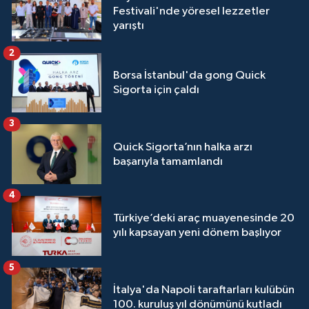
Festivali'nde yöresel lezzetler
yarıştı
2
Borsa İstanbul'da gong Quick
Sigorta için çaldı
3
Quick Sigorta’nın halka arzı
başarıyla tamamlandı
4
Türkiye’deki araç muayenesinde 20
yılı kapsayan yeni dönem başlıyor
5
İtalya'da Napoli taraftarları kulübün
100. kuruluş yıl dönümünü kutladı