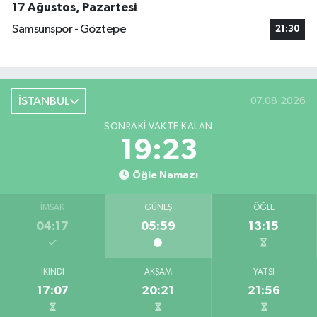
17 Ağustos, Pazartesi
Samsunspor - Göztepe
21:30
İSTANBUL
07.08.2026
SONRAKI VAKTE KALAN
19:22
Öğle Namazı
İMSAK
GÜNEŞ
ÖĞLE
04:17
05:59
13:15
İKINDI
AKŞAM
YATSI
17:07
20:21
21:56