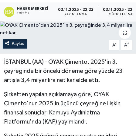
HABER MERKEZI
03.11.2025 - 22:23
03.11.2025 - 22:
EDITÖR
YAYINLANMA
GÜNCELLEME
Paylaş
-
+
A
A
İSTANBUL (AA) - OYAK Çimento, 2025'in 3.
çeyreğinde bir önceki döneme göre yüzde 23
artışla 3,4 milyar lira net kar elde etti.
Şirketten yapılan açıklamaya göre, OYAK
Çimento'nun 2025'in üçüncü çeyreğine ilişkin
finansal sonuçları Kamuyu Aydınlatma
Platformu'nda (KAP) yayımlandı.