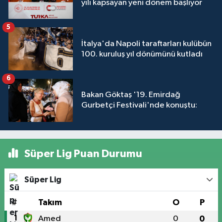
yılı kapsayan yeni dönem başlıyor
5
İtalya'da Napoli taraftarları kulübün
100. kuruluş yıl dönümünü kutladı
6
Bakan Göktaş '19. Emirdağ
Gurbetçi Festivali'nde konuştu:
Süper Lig Puan Durumu
Süper Lig
#
Takım
O
P
1
Amed
0
0