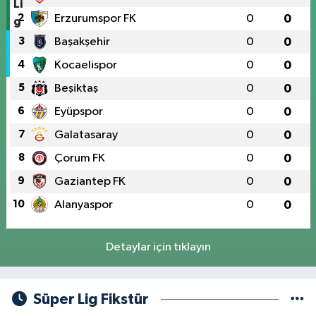
2
Erzurumspor FK
0
0
3
Başakşehir
0
0
4
Kocaelispor
0
0
5
Beşiktaş
0
0
6
Eyüpspor
0
0
7
Galatasaray
0
0
8
Çorum FK
0
0
9
Gaziantep FK
0
0
10
Alanyaspor
0
0
Detaylar için tıklayın
Süper Lig Fikstür