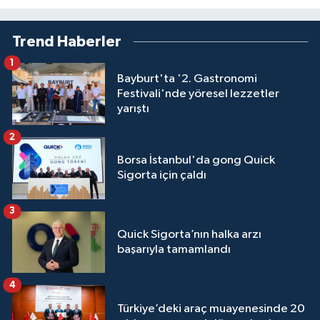
Trend Haberler
1
Bayburt'ta '2. Gastronomi
Festivali'nde yöresel lezzetler
yarıştı
2
Borsa İstanbul'da gong Quick
Sigorta için çaldı
3
Quick Sigorta’nın halka arzı
başarıyla tamamlandı
4
Türkiye’deki araç muayenesinde 20