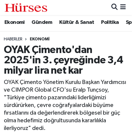
Ekonomi
Gündem
Kültür & Sanat
Politika
Sp
Ekonomi
Hava Durumu
Gündem
Trafik Durumu
HABERLER
EKONOMI
OYAK Çimento'dan
Kültür & Sanat
Süper Lig Puan Durumu ve Fikstür
2025'in 3. çeyreğinde 3,4
Politika
Tüm Manşetler
milyar lira net kar
OYAK Çimento Yönetim Kurulu Başkan Yardımcısı
Spor
Son Dakika Haberleri
ve CIMPOR Global CFO'su Eralp Tunçsoy,
"Türkiye çimento pazarındaki liderliğimizi
Turizm
Haber Arşivi
sürdürürken, çevre coğrafyalardaki büyüme
fırsatlarını da değerlendirerek bölgesel bir güç
olma hedefimiz doğrultusunda kararlılıkla
ilerliyoruz" dedi.