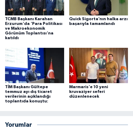
TCMB Başkanı Karahan
Quick Sigorta’nın halka arzı
Erzurum'da 'Para Politikası
başarıyla tamamlandı
ve Makroekonomik
Görünüm Toplantısı'na
katıldı
TİM Başkanı Gültepe
Marmaris'e 10 yeni
temmuz ayı dış ticaret
kruvaziyer seferi
verilerinin açıklandığı
düzenlenecek
toplantıda konuştu:
Yorumlar