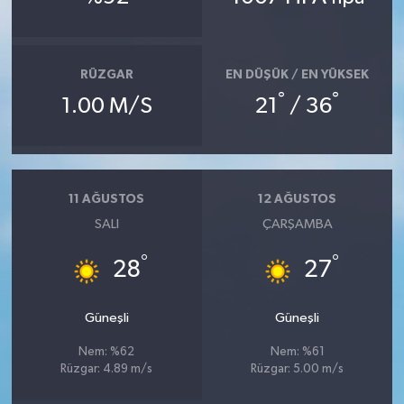
RÜZGAR
EN DÜŞÜK / EN YÜKSEK
°
°
1.00 M/S
21
/ 36
11 AĞUSTOS
12 AĞUSTOS
SALI
ÇARŞAMBA
°
°
28
27
Güneşli
Güneşli
Nem: %62
Nem: %61
Rüzgar: 4.89 m/s
Rüzgar: 5.00 m/s