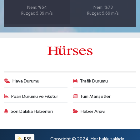
Nem: %64
Nem: %73
Rüzgar: 5.39 m/s
Rüzgar: 5.69 m/s
Hava Durumu
Trafik Durumu
Puan Durumu ve Fikstür
Tüm Manşetler
Son Dakika Haberleri
Haber Arşivi
RSS
Copyright © 2024. Her hakkı saklıdır.