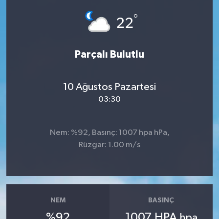
°
22
Parçalı Bulutlu
10 Ağustos Pazartesi
03:30
Nem: %92, Basınç: 1007 hpa hPa,
Rüzgar: 1.00 m/s
NEM
BASINÇ
%92
1007 HPA
hpa