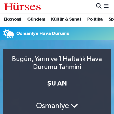
Ekonomi
Gündem
Kültür & Sanat
Politika
Sp
Ekonomi
Hava Durumu
Gündem
Trafik Durumu
Osmaniye Hava Durumu
Kültür & Sanat
Süper Lig Puan Durumu ve Fikstür
Bugün, Yarın ve 1 Haftalık Hava
Politika
Tüm Manşetler
Durumu Tahmini
Spor
Son Dakika Haberleri
ŞU AN
Turizm
Haber Arşivi
Osmaniye