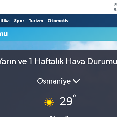
B
6
D
4
itika
Spor
Turizm
Otomotiv
E
5
mu
S
6
G
6
B
arın ve 1 Haftalık Hava Durum
1
Osmaniye
°
29