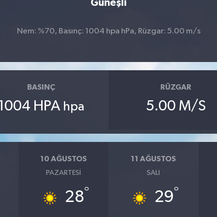
Güneşli
Nem: %70, Basınç: 1004 hpa hPa, Rüzgar: 5.00 m/s
BASINÇ
RÜZGAR
1004 HPA
5.00 M/S
hpa
10 AĞUSTOS
11 AĞUSTOS
PAZARTESI
SALI
°
°
28
29