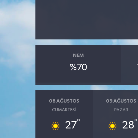
NEM
%70
08 AĞUSTOS
09 AĞUSTOS
CUMARTESI
PAZAR
°
°
27
28