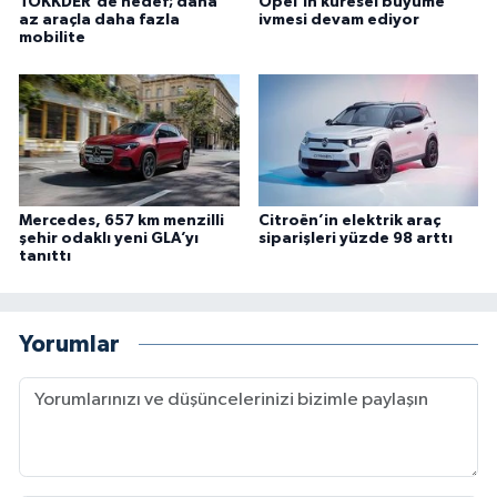
TOKKDER'de hedef; daha
Opel’in küresel büyüme
az araçla daha fazla
ivmesi devam ediyor
mobilite
Mercedes, 657 km menzilli
Citroën’in elektrik araç
şehir odaklı yeni GLA’yı
siparişleri yüzde 98 arttı
tanıttı
Yorumlar