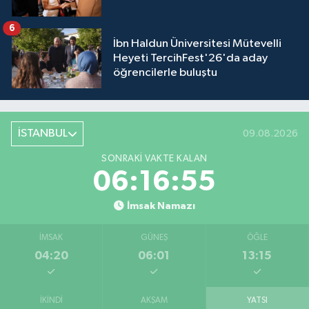
6
İbn Haldun Üniversitesi Mütevelli
Heyeti TercihFest'26'da aday
öğrencilerle buluştu
İSTANBUL
09.08.2026
SONRAKI VAKTE KALAN
06:16:55
İmsak Namazı
İMSAK
GÜNEŞ
ÖĞLE
04:20
06:01
13:15
İKINDI
AKŞAM
YATSI