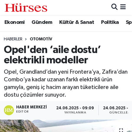
Ekonomi
Gündem
Kültür & Sanat
Politika
Sp
Ekonomi
Hava Durumu
Gündem
Trafik Durumu
HABERLER
OTOMOTIV
Opel'den ‘aile dostu’
Kültür & Sanat
Süper Lig Puan Durumu ve Fikstür
elektrikli modeller
Politika
Tüm Manşetler
Opel, Grandland’dan yeni Frontera’ya, Zafira’dan
Combo’ya kadar uzanan farklı elektrikli ürün
Spor
Son Dakika Haberleri
gamıyla, geniş iç hacim arayan tüketicilere aile
dostu çözümler sunuyor.
Turizm
Haber Arşivi
HABER MERKEZI
24.06.2025 - 09:09
24.06.2025 - 0
EDITÖR
YAYINLANMA
GÜNCELLEM