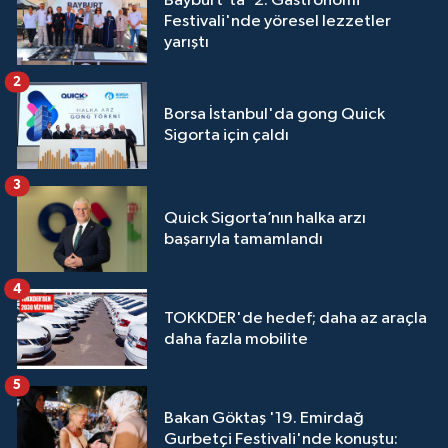
Bayburt'ta '2. Gastronomi
Festivali'nde yöresel lezzetler
yarıştı
2
Borsa İstanbul'da gong Quick
Sigorta için çaldı
3
Quick Sigorta’nın halka arzı
başarıyla tamamlandı
4
TOKKDER'de hedef; daha az araçla
daha fazla mobilite
5
Bakan Göktaş '19. Emirdağ
Gurbetçi Festivali'nde konuştu: