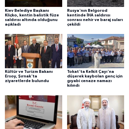
Kiev Belediye Başkanı
Rusya'nın Belgorod
Kliçko, kentin balistik füze
kentinde İHA saldırısı
saldırısı altında olduğunu
sonrası nehir ve baraj suları
açıkladı
çekildi
Kültür ve Turizm Bakanı
Tokat'ta Kelkit Çayı'na
Ersoy, Şırnak'ta
düşerek kaybolan genç için
ziyaretlerde bulundu
gıyabi cenaze namazı
kılındı