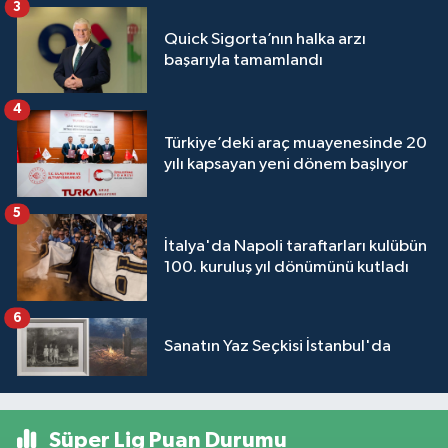
3
Quick Sigorta’nın halka arzı
başarıyla tamamlandı
4
Türkiye’deki araç muayenesinde 20
yılı kapsayan yeni dönem başlıyor
5
İtalya'da Napoli taraftarları kulübün
100. kuruluş yıl dönümünü kutladı
6
Sanatın Yaz Seçkisi İstanbul'da
Süper Lig Puan Durumu