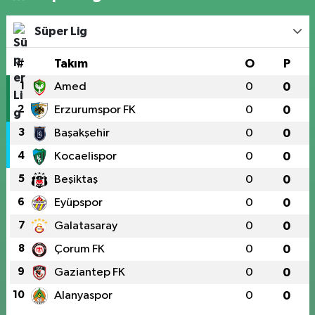
Süper Lig
#
Takım
O
P
1
Amed
0
0
2
Erzurumspor FK
0
0
3
Başakşehir
0
0
4
Kocaelispor
0
0
5
Beşiktaş
0
0
6
Eyüpspor
0
0
7
Galatasaray
0
0
8
Çorum FK
0
0
9
Gaziantep FK
0
0
10
Alanyaspor
0
0