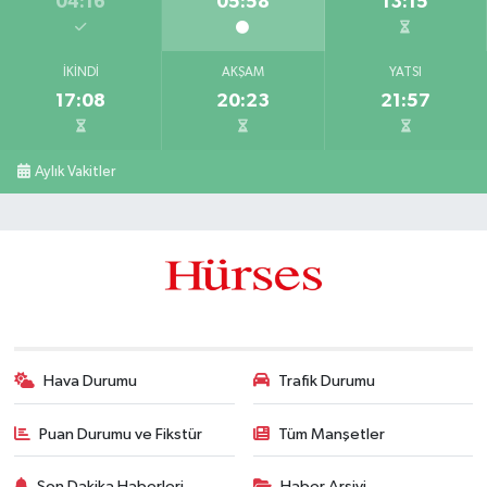
04:16
05:58
13:15
İKINDI
AKŞAM
YATSI
17:08
20:23
21:57
Aylık Vakitler
Hava Durumu
Trafik Durumu
Puan Durumu ve Fikstür
Tüm Manşetler
Son Dakika Haberleri
Haber Arşivi