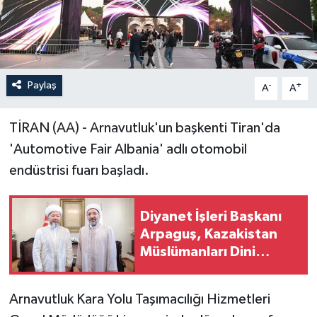
Paylaş
-
+
A
A
TİRAN (AA) - Arnavutluk'un başkenti Tiran'da
'Automotive Fair Albania' adlı otomobil
endüstrisi fuarı başladı.
Diyanet İşleri Başkanı
Arpaguş, Kazakistan
Müslümanları Dini
İdaresi Başkanı
Taganulı'yı kabul etti
Arnavutluk Kara Yolu Taşımacılığı Hizmetleri