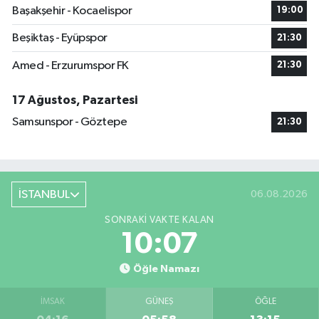
Başakşehir - Kocaelispor
19:00
Beşiktaş - Eyüpspor
21:30
Amed - Erzurumspor FK
21:30
17 Ağustos, Pazartesi
Samsunspor - Göztepe
21:30
İSTANBUL
06.08.2026
SONRAKI VAKTE KALAN
10:06
Öğle Namazı
İMSAK
GÜNEŞ
ÖĞLE