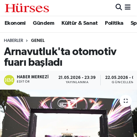
Ekonomi
Gündem
Kültür & Sanat
Politika
Sp
Ekonomi
Hava Durumu
Gündem
Trafik Durumu
HABERLER
GENEL
Arnavutluk'ta otomotiv
Kültür & Sanat
Süper Lig Puan Durumu ve Fikstür
fuarı başladı
Politika
Tüm Manşetler
HABER MERKEZI
21.05.2026 - 23:39
22.05.2026 - 00
EDITÖR
YAYINLANMA
GÜNCELLEME
Spor
Son Dakika Haberleri
Turizm
Haber Arşivi