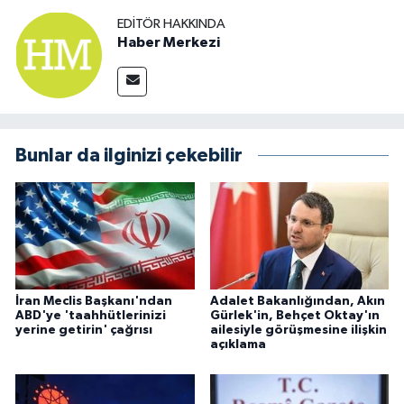
EDITÖR HAKKINDA
Haber Merkezi
Bunlar da ilginizi çekebilir
İran Meclis Başkanı'ndan
Adalet Bakanlığından, Akın
ABD'ye 'taahhütlerinizi
Gürlek'in, Behçet Oktay'ın
yerine getirin' çağrısı
ailesiyle görüşmesine ilişkin
açıklama