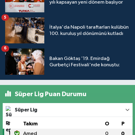
yılı kapsayan yeni dönem başlıyor
5
İtalya'da Napoli taraftarları kulübün
100. kuruluş yıl dönümünü kutladı
6
Bakan Göktaş '19. Emirdağ
Gurbetçi Festivali'nde konuştu:
Süper Lig Puan Durumu
Süper Lig
#
Takım
O
P
1
Amed
0
0