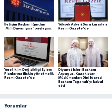
İletişim Başkanlığından
Yüksek Askeri Şura kararları
'Milli Dayanışma' paylaşımı:
Resmi Gazete'de
Yerel İklim Değişikliği Eylem
Diyanet İşleri Başkanı
Planlarına ilişkin yönetmelik
Arpaguş, Kazakistan
Resmi Gazete'de
Müslümanları Dini İdaresi
Başkanı Taganulı'yı kabul
etti
Yorumlar