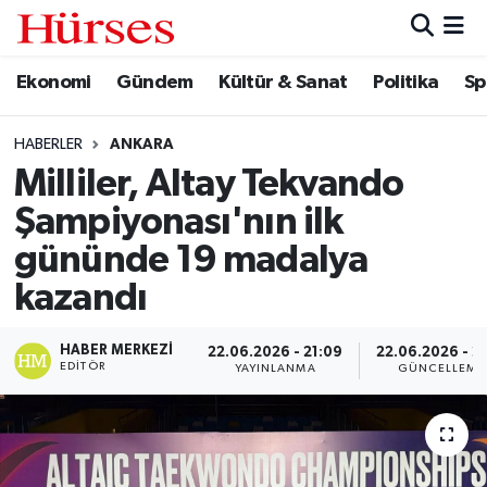
Ekonomi
Gündem
Kültür & Sanat
Politika
Sp
Ekonomi
Hava Durumu
Gündem
Trafik Durumu
HABERLER
ANKARA
Milliler, Altay Tekvando
Kültür & Sanat
Süper Lig Puan Durumu ve Fikstür
Şampiyonası'nın ilk
Politika
Tüm Manşetler
gününde 19 madalya
kazandı
Spor
Son Dakika Haberleri
HABER MERKEZI
22.06.2026 - 21:09
22.06.2026 - 22
Turizm
Haber Arşivi
EDITÖR
YAYINLANMA
GÜNCELLEME