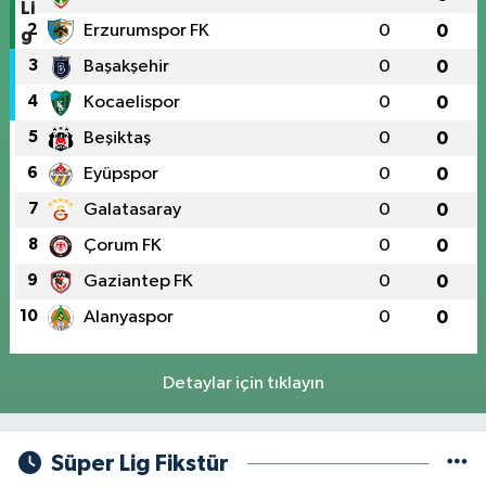
2
Erzurumspor FK
0
0
3
Başakşehir
0
0
4
Kocaelispor
0
0
5
Beşiktaş
0
0
6
Eyüpspor
0
0
7
Galatasaray
0
0
8
Çorum FK
0
0
9
Gaziantep FK
0
0
10
Alanyaspor
0
0
Detaylar için tıklayın
Süper Lig Fikstür