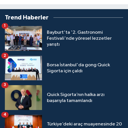
Trend Haberler
1
Bayburt'ta '2. Gastronomi
Festivali'nde yöresel lezzetler
yarıştı
2
Borsa İstanbul'da gong Quick
Sigorta için çaldı
3
Quick Sigorta’nın halka arzı
başarıyla tamamlandı
4
Türkiye’deki araç muayenesinde 20