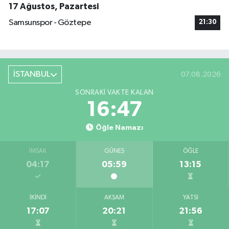
17 Ağustos, Pazartesi
Samsunspor - Göztepe
21:30
İSTANBUL
07.08.2026
SONRAKI VAKTE KALAN
16:46
Öğle Namazı
İMSAK
GÜNEŞ
ÖĞLE
04:17
05:59
13:15
İKINDI
AKŞAM
YATSI
17:07
20:21
21:56