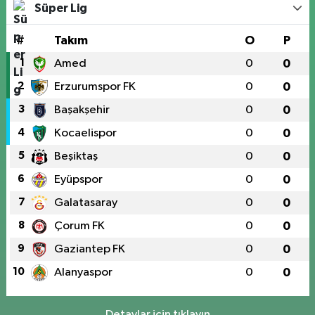
Süper Lig
#
Takım
O
P
1
Amed
0
0
2
Erzurumspor FK
0
0
3
Başakşehir
0
0
4
Kocaelispor
0
0
5
Beşiktaş
0
0
6
Eyüpspor
0
0
7
Galatasaray
0
0
8
Çorum FK
0
0
9
Gaziantep FK
0
0
10
Alanyaspor
0
0
Detaylar için tıklayın