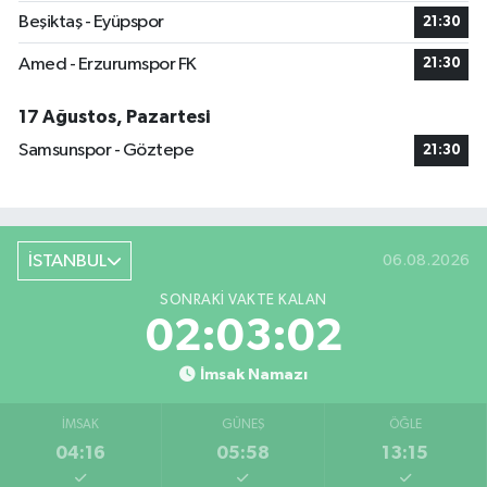
Beşiktaş - Eyüpspor
21:30
Amed - Erzurumspor FK
21:30
17 Ağustos, Pazartesi
Samsunspor - Göztepe
21:30
İSTANBUL
06.08.2026
SONRAKI VAKTE KALAN
02:03:01
İmsak Namazı
İMSAK
GÜNEŞ
ÖĞLE
04:16
05:58
13:15