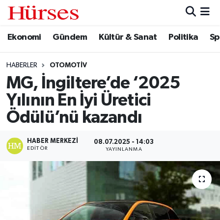
Ekonomi
Gündem
Kültür & Sanat
Politika
Sp
Ekonomi
Hava Durumu
Gündem
Trafik Durumu
HABERLER
OTOMOTIV
MG, İngiltere’de ‘2025
Kültür & Sanat
Süper Lig Puan Durumu ve Fikstür
Yılının En İyi Üretici
Politika
Tüm Manşetler
Ödülü’nü kazandı
Spor
Son Dakika Haberleri
HABER MERKEZI
08.07.2025 - 14:03
EDITÖR
YAYINLANMA
Turizm
Haber Arşivi