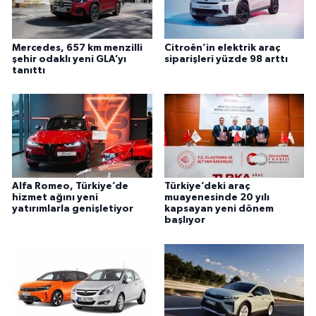
Mercedes, 657 km menzilli
Citroën’in elektrik araç
şehir odaklı yeni GLA’yı
siparişleri yüzde 98 arttı
tanıttı
Alfa Romeo, Türkiye’de
Türkiye’deki araç
hizmet ağını yeni
muayenesinde 20 yılı
yatırımlarla genişletiyor
kapsayan yeni dönem
başlıyor