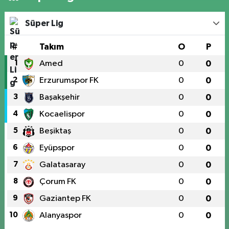
Süper Lig
#
Takım
O
P
1
Amed
0
0
2
Erzurumspor FK
0
0
3
Başakşehir
0
0
4
Kocaelispor
0
0
5
Beşiktaş
0
0
6
Eyüpspor
0
0
7
Galatasaray
0
0
8
Çorum FK
0
0
9
Gaziantep FK
0
0
10
Alanyaspor
0
0