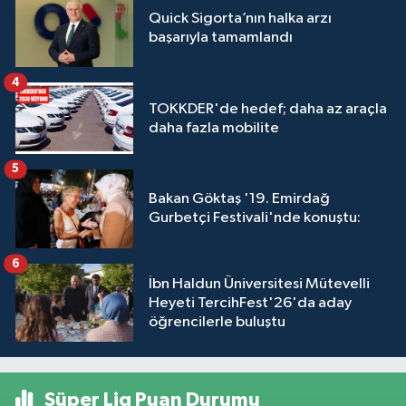
Quick Sigorta’nın halka arzı
başarıyla tamamlandı
4
TOKKDER'de hedef; daha az araçla
daha fazla mobilite
5
Bakan Göktaş '19. Emirdağ
Gurbetçi Festivali'nde konuştu:
6
İbn Haldun Üniversitesi Mütevelli
Heyeti TercihFest'26'da aday
öğrencilerle buluştu
Süper Lig Puan Durumu