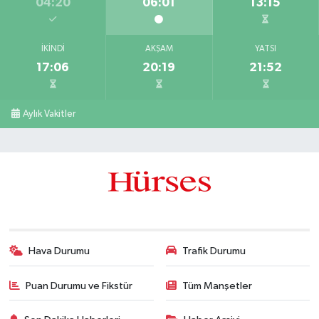
04:20
06:01
13:15
İKINDI
AKŞAM
YATSI
17:06
20:19
21:52
Aylık Vakitler
Hava Durumu
Trafik Durumu
Puan Durumu ve Fikstür
Tüm Manşetler