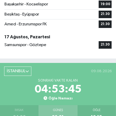
Başakşehir - Kocaelispor
19:00
Beşiktaş - Eyüpspor
21:30
Amed - Erzurumspor FK
21:30
17 Ağustos, Pazartesi
Samsunspor - Göztepe
21:30
İSTANBUL
09.08.2026
SONRAKI VAKTE KALAN
04:53:44
Öğle Namazı
İMSAK
GÜNEŞ
ÖĞLE