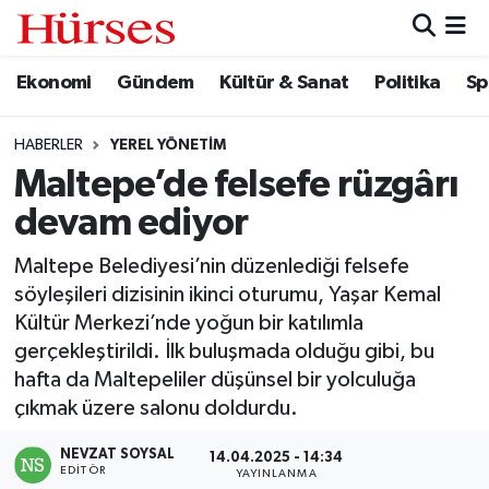
Ekonomi
Gündem
Kültür & Sanat
Politika
Sp
Ekonomi
Hava Durumu
Gündem
Trafik Durumu
HABERLER
YEREL YÖNETIM
Maltepe’de felsefe rüzgârı
Kültür & Sanat
Süper Lig Puan Durumu ve Fikstür
devam ediyor
Politika
Tüm Manşetler
Maltepe Belediyesi’nin düzenlediği felsefe
söyleşileri dizisinin ikinci oturumu, Yaşar Kemal
Spor
Son Dakika Haberleri
Kültür Merkezi’nde yoğun bir katılımla
gerçekleştirildi. İlk buluşmada olduğu gibi, bu
Turizm
Haber Arşivi
hafta da Maltepeliler düşünsel bir yolculuğa
çıkmak üzere salonu doldurdu.
NEVZAT SOYSAL
14.04.2025 - 14:34
EDITÖR
YAYINLANMA