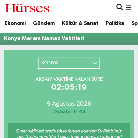
Ekonomi
Gündem
Kültür & Sanat
Politika
Sp
Ekonomi
Hava Durumu
Konya Meram Namaz Vakitleri
Gündem
Trafik Durumu
Kültür & Sanat
Süper Lig Puan Durumu ve Fikstür
KONYA
Politika
Tüm Manşetler
AKŞAM VAKTINE KALAN SÜRE
02:05:19
Spor
Son Dakika Haberleri
Turizm
Haber Arşivi
9 Ağustos 2026
26 Safer 1448
Onlar (kâfirler) orada şöyle feryad ederler: Ey Rabbimiz,
bizi (Cehennem'den) çıkar, (tekrar dünyaya gönder ki)