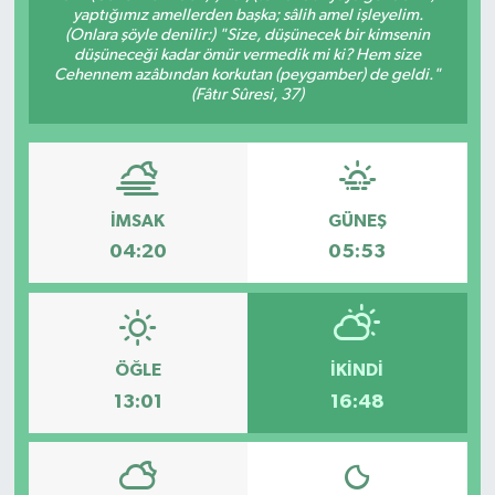
yaptığımız amellerden başka; sâlih amel işleyelim.
(Onlara şöyle denilir:) "Size, düşünecek bir kimsenin
düşüneceği kadar ömür vermedik mi ki? Hem size
Cehennem azâbından korkutan (peygamber) de geldi."
(Fâtır Sûresi, 37)
İMSAK
GÜNEŞ
04:20
05:53
ÖĞLE
İKINDI
13:01
16:48