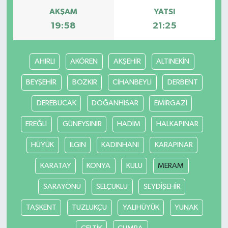
AKŞAM
YATSI
19:58
21:25
AHIRLI
AKÖREN
AKŞEHİR
ALTINEKİN
BEYŞEHİR
BOZKIR
CİHANBEYLİ
DERBENT
DEREBUCAK
DOĞANHİSAR
EMİRGAZİ
EREĞLİ
GÜNEYSINIR
HADİM
HALKAPINAR
HÜYÜK
ILGIN
KADINHANI
KARAPINAR
KARATAY
KONYA
KULU
MERAM
SARAYÖNÜ
SELÇUKLU
SEYDİŞEHİR
TAŞKENT
TUZLUKÇU
YALIHÜYÜK
YUNAK