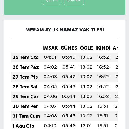
ÇELTİK
ÇUMRA
MERAM AYLIK NAMAZ VAKITLERI
İMSAK
GÜNEŞ
ÖĞLE
İKINDI
AKŞA
25 Tem Cts
04:01
05:40
13:02
16:52
20:13
26 Tem Paz
04:02
05:41
13:02
16:52
20:12
27 Tem Pts
04:03
05:42
13:02
16:52
20:11
28 Tem Sal
04:05
05:43
13:02
16:52
20:11
29 Tem Çar
04:06
05:44
13:02
16:52
20:10
30 Tem Per
04:07
05:44
13:02
16:51
20:09
31 Tem Cum
04:08
05:45
13:02
16:51
20:08
1 Ağu Cts
04:10
05:46
13:01
16:51
20:07