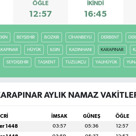
ÖĞLE
İKINDI
12:57
16:45
EKİN
BEYŞEHİR
BOZKIR
CİHANBEYLİ
DERBENT
DE
LKAPINAR
HÜYÜK
ILGIN
KADINHANI
KARAPINAR
K
SEYDİŞEHİR
TAŞKENT
TUZLUKÇU
YALIHÜYÜK
YUN
ARAPINAR AYLIK NAMAZ VAKITLE
İCRİ
İMSAK
GÜNEŞ
ÖĞLE
fer 1448
03:57
05:36
12:57