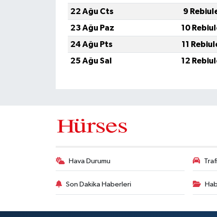
22 Ağu Cts
9 Rebiul
23 Ağu Paz
10 Rebiu
24 Ağu Pts
11 Rebiu
25 Ağu Sal
12 Rebiu
Hava Durumu
Tra
Son Dakika Haberleri
Hab