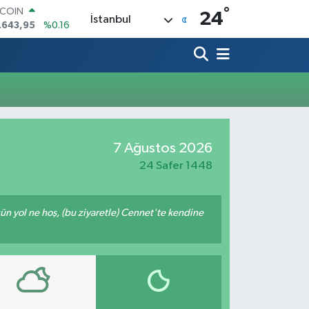
°
TCOIN
24
İstanbul
.643,95
%0.16
LAR
,6704
%0
RO
,0406
%-0.08
ERLİN
,2143
%0
AM ALTIN
00.87
%0.12
7 Ağustos 2026
ST100
.799
%70
24 Safer 1448
ğün yol ne hoş, (bu ziyaretle) Cennet'te kendine