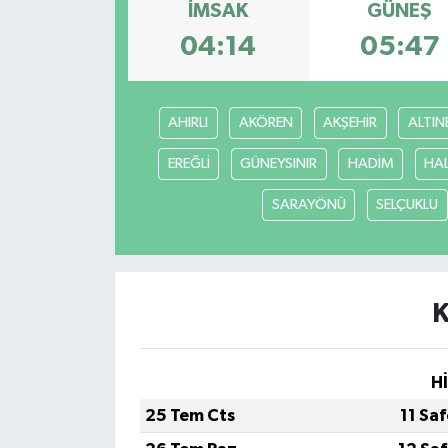
İMSAK
GÜNEŞ
04:14
05:47
AHIRLI
AKÖREN
AKŞEHİR
ALTIN
EREĞLİ
GÜNEYSINIR
HADİM
HA
SARAYÖNÜ
SELÇUKLU
K
H
25 Tem Cts
11 Sa