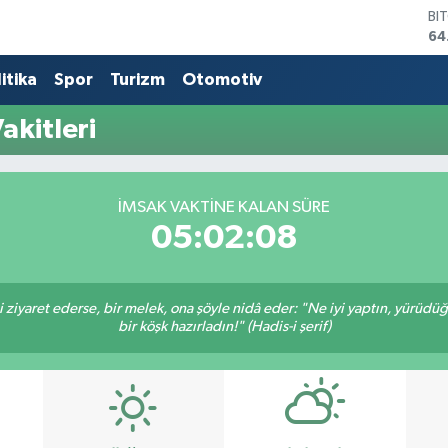
BI
64
DO
47
itika
Spor
Turizm
Otomotiv
EU
55
kitleri
ST
64
GR
65
İMSAK VAKTINE KALAN SÜRE
Bİ
05:02:08
13
ni ziyaret ederse, bir melek, ona şöyle nidâ eder: "Ne iyi yaptın, yürüdü
bir köşk hazırladın!" (Hadis-i şerif)