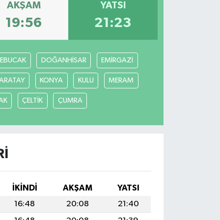
AKŞAM
YATSI
19:56
21:23
REBUCAK
DOĞANHİSAR
EMİRGAZİ
ARATAY
KONYA
KULU
MERAM
AK
ÇELTİK
ÇUMRA
RI
İKINDI
AKŞAM
YATSI
16:48
20:08
21:40