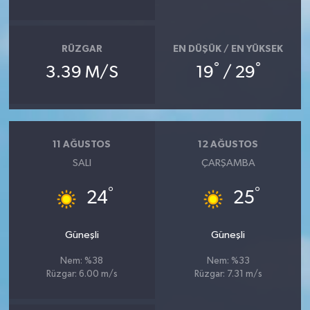
RÜZGAR
EN DÜŞÜK / EN YÜKSEK
°
°
3.39 M/S
19
/ 29
11 AĞUSTOS
12 AĞUSTOS
SALI
ÇARŞAMBA
°
°
24
25
Güneşli
Güneşli
Nem: %38
Nem: %33
Rüzgar: 6.00 m/s
Rüzgar: 7.31 m/s