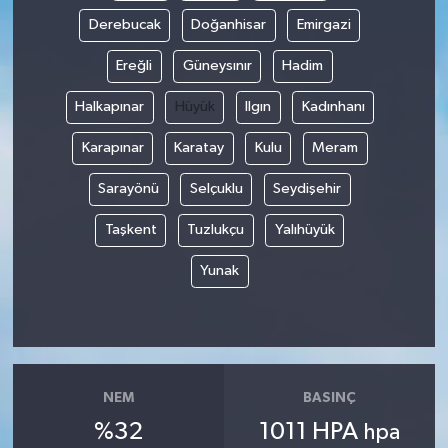
Derebucak
Doğanhisar
Emirgazi
Ereğli
Güneysınır
Hadim
Halkapınar
Hüyük
Ilgın
Kadınhanı
Karapınar
Karatay
Kulu
Meram
Sarayönü
Selçuklu
Seydişehir
Taşkent
Tuzlukçu
Yalıhüyük
Yunak
NEM
BASINÇ
%32
1011 HPA
hpa