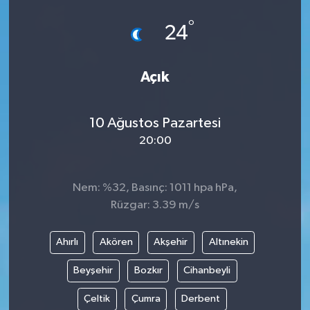
°
24
Açık
10 Ağustos Pazartesi
20:00
Nem: %32, Basınç: 1011 hpa hPa,
Rüzgar: 3.39 m/s
Ahırlı
Akören
Akşehir
Altınekin
Beyşehir
Bozkır
Cihanbeyli
Çeltik
Çumra
Derbent