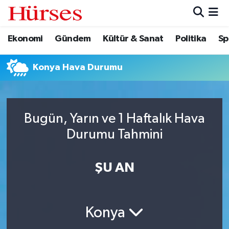
Ekonomi
Gündem
Kültür & Sanat
Politika
Sp
Ekonomi
Hava Durumu
Gündem
Trafik Durumu
Konya Hava Durumu
Kültür & Sanat
Süper Lig Puan Durumu ve Fikstür
Bugün, Yarın ve 1 Haftalık Hava
Politika
Tüm Manşetler
Durumu Tahmini
Spor
Son Dakika Haberleri
ŞU AN
Turizm
Haber Arşivi
Konya