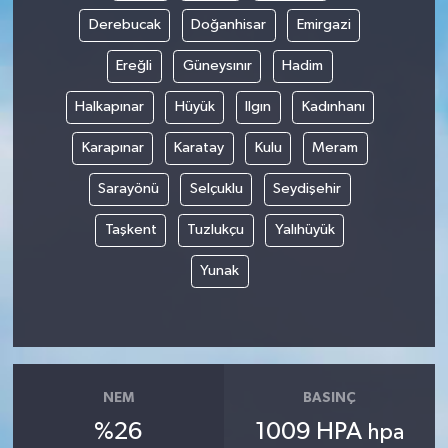
Derebucak
Doğanhisar
Emirgazi
Ereğli
Güneysınır
Hadim
Halkapınar
Hüyük
Ilgın
Kadınhanı
Karapınar
Karatay
Kulu
Meram
Sarayönü
Selçuklu
Seydişehir
Taşkent
Tuzlukçu
Yalıhüyük
Yunak
NEM
BASINÇ
%26
1009 HPA
hpa