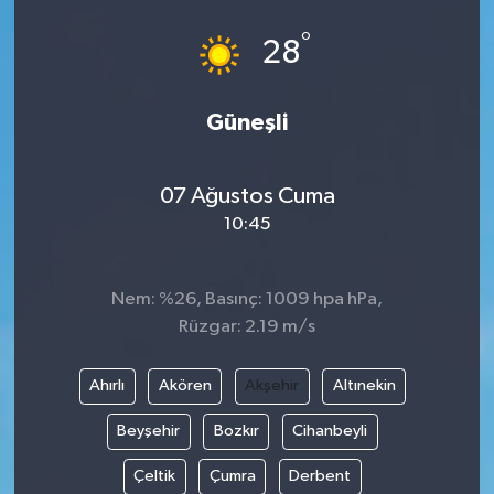
°
28
Güneşli
07 Ağustos Cuma
10:45
Nem: %26, Basınç: 1009 hpa hPa,
Rüzgar: 2.19 m/s
Ahırlı
Akören
Akşehir
Altınekin
Beyşehir
Bozkır
Cihanbeyli
Çeltik
Çumra
Derbent