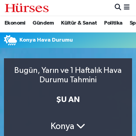
Ekonomi
Gündem
Kültür & Sanat
Politika
Sp
Ekonomi
Hava Durumu
Gündem
Trafik Durumu
Konya Hava Durumu
Kültür & Sanat
Süper Lig Puan Durumu ve Fikstür
Bugün, Yarın ve 1 Haftalık Hava
Politika
Tüm Manşetler
Durumu Tahmini
Spor
Son Dakika Haberleri
ŞU AN
Turizm
Haber Arşivi
Konya