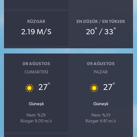
RÜZGAR
EN DÜŞÜK / EN YÜKSEK
°
°
2.19 M/S
20
/ 33
08 AĞUSTOS
09 AĞUSTOS
CUMARTESI
PAZAR
°
°
27
27
Güneşli
Güneşli
Nem: %29
Nem: %33
Rüzgar: 6.00 m/s
Rüzgar: 6.81 m/s