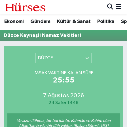
Ekonomi
Gündem
Kültür & Sanat
Politika
Sp
Ekonomi
Hava Durumu
Düzce Kaynaşli Namaz Vakitleri
Gündem
Trafik Durumu
Kültür & Sanat
Süper Lig Puan Durumu ve Fikstür
DÜZCE
Politika
Tüm Manşetler
İMSAK VAKTINE KALAN SÜRE
25:55
Spor
Son Dakika Haberleri
Turizm
Haber Arşivi
7 Ağustos 2026
24 Safer 1448
Ve sizin ilâhınız, bir tek ilâhtır. Rahmân ve Rahîm olan
Allah'tan başka bir ilâh yoktur. (Bakara Sûresi, 163)