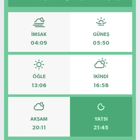
İMSAK
GÜNEŞ
04:09
05:50
ÖĞLE
İKINDI
13:06
16:58
AKŞAM
YATSI
20:11
21:45