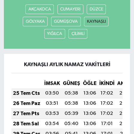
AKÇAKOCA
CUMAYERİ
DÜZCE
GÖLYAKA
GÜMÜŞOVA
KAYNAŞLI
YIĞILCA
ÇİLİMLİ
KAYNAŞLI AYLIK NAMAZ VAKITLERI
İMSAK
GÜNEŞ
ÖĞLE
İKINDI
AKŞA
25 Tem Cts
03:50
05:38
13:06
17:02
20:25
26 Tem Paz
03:51
05:38
13:06
17:02
20:24
27 Tem Pts
03:53
05:39
13:06
17:02
20:23
28 Tem Sal
03:54
05:40
13:06
17:01
20:22
29 Tem Çar
03:56
05:41
13:06
17:01
20:21