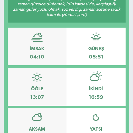
zaman güzelce dinlemek, (din kardeşiyle) karşılaştığı
zaman güler yüzlü olmak, söz verdiği zaman sözüne sâdık
kalmak. (Hadis-i şerif)
İMSAK
GÜNEŞ
04:10
05:51
ÖĞLE
İKINDI
13:07
16:59
AKŞAM
YATSI