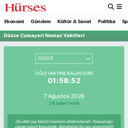
Ekonomi
Gündem
Kültür & Sanat
Politika
Sp
Ekonomi
Hava Durumu
Düzce Cumayeri Namaz Vakitleri
Gündem
Trafik Durumu
Kültür & Sanat
Süper Lig Puan Durumu ve Fikstür
DÜZCE
Politika
Tüm Manşetler
ÖĞLE VAKTINE KALAN SÜRE
01:58:52
Spor
Son Dakika Haberleri
Turizm
Haber Arşivi
7 Ağustos 2026
24 Safer 1448
(Şu dört şey kâmil) müminin ahlâkındandır: Konuştuğu
zaman güzel konuşmak, (kendisine) bir şey söylenildiği