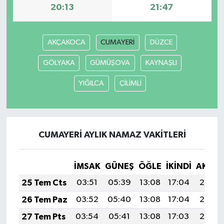
20:13
21:47
AKÇAKOCA
CUMAYERİ
DÜZCE
GÖLYAKA
GÜMÜŞOVA
KAYNAŞLI
YIĞILCA
ÇİLİMLİ
CUMAYERİ AYLIK NAMAZ VAKITLERI
İMSAK
GÜNEŞ
ÖĞLE
İKINDI
AKŞA
25 Tem Cts
03:51
05:39
13:08
17:04
20:27
26 Tem Paz
03:52
05:40
13:08
17:04
20:26
27 Tem Pts
03:54
05:41
13:08
17:03
20:25