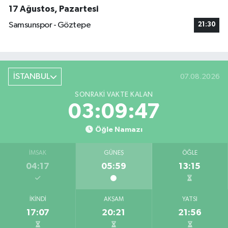
17 Ağustos, Pazartesi
Samsunspor - Göztepe
21:30
İSTANBUL
07.08.2026
SONRAKI VAKTE KALAN
03:09:46
Öğle Namazı
İMSAK
GÜNEŞ
ÖĞLE
04:17
05:59
13:15
İKINDI
AKŞAM
YATSI
17:07
20:21
21:56