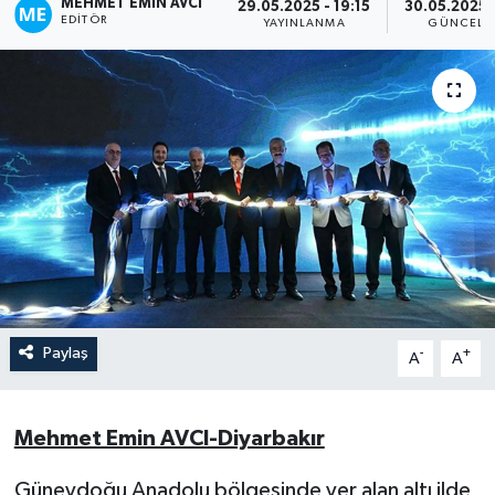
MEHMET EMIN AVCI
29.05.2025 - 19:15
30.05.2025 
EDITÖR
YAYINLANMA
GÜNCELL
Paylaş
-
+
A
A
Mehmet Emin AVCI-Diyarbakır
Güneydoğu Anadolu bölgesinde yer alan altı ilde