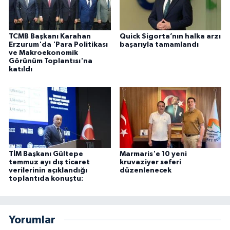
TCMB Başkanı Karahan
Quick Sigorta’nın halka arzı
Erzurum'da 'Para Politikası
başarıyla tamamlandı
ve Makroekonomik
Görünüm Toplantısı'na
katıldı
TİM Başkanı Gültepe
Marmaris'e 10 yeni
temmuz ayı dış ticaret
kruvaziyer seferi
verilerinin açıklandığı
düzenlenecek
toplantıda konuştu:
Yorumlar