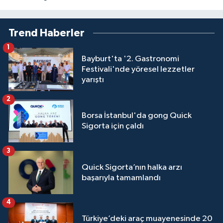
Trend Haberler
1
Bayburt'ta '2. Gastronomi
Festivali'nde yöresel lezzetler
yarıştı
2
Borsa İstanbul'da gong Quick
Sigorta için çaldı
3
Quick Sigorta’nın halka arzı
başarıyla tamamlandı
4
Türkiye’deki araç muayenesinde 20