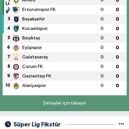
Amed
0
0
2
Erzurumspor FK
0
0
3
Başakşehir
0
0
4
Kocaelispor
0
0
5
Beşiktaş
0
0
6
Eyüpspor
0
0
7
Galatasaray
0
0
8
Çorum FK
0
0
9
Gaziantep FK
0
0
10
Alanyaspor
0
0
Detaylar için tıklayın
Süper Lig Fikstür