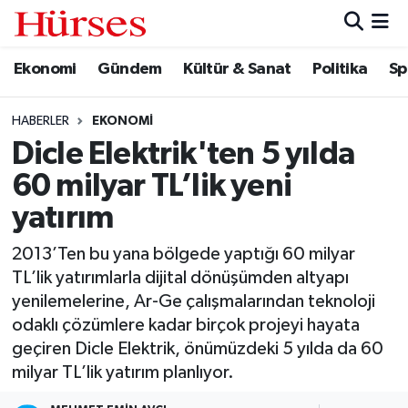
Ekonomi
Gündem
Kültür & Sanat
Politika
Sp
Ekonomi
Hava Durumu
Gündem
Trafik Durumu
HABERLER
EKONOMI
Dicle Elektrik'ten 5 yılda
Kültür & Sanat
Süper Lig Puan Durumu ve Fikstür
60 milyar TL’lik yeni
Politika
Tüm Manşetler
yatırım
2013’Ten bu yana bölgede yaptığı 60 milyar
Spor
Son Dakika Haberleri
TL’lik yatırımlarla dijital dönüşümden altyapı
yenilemelerine, Ar-Ge çalışmalarından teknoloji
Turizm
Haber Arşivi
odaklı çözümlere kadar birçok projeyi hayata
geçiren Dicle Elektrik, önümüzdeki 5 yılda da 60
milyar TL’lik yatırım planlıyor.