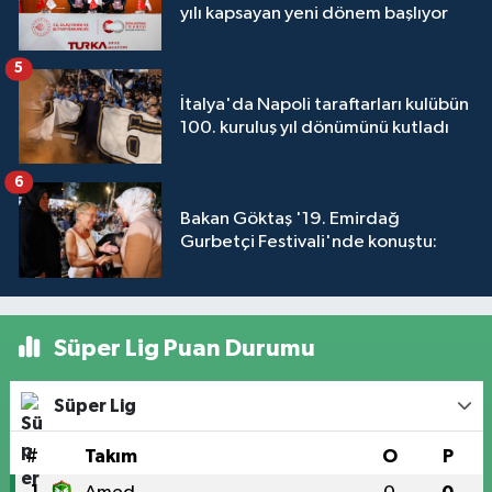
yılı kapsayan yeni dönem başlıyor
5
İtalya'da Napoli taraftarları kulübün
100. kuruluş yıl dönümünü kutladı
6
Bakan Göktaş '19. Emirdağ
Gurbetçi Festivali'nde konuştu:
Süper Lig Puan Durumu
Süper Lig
#
Takım
O
P
1