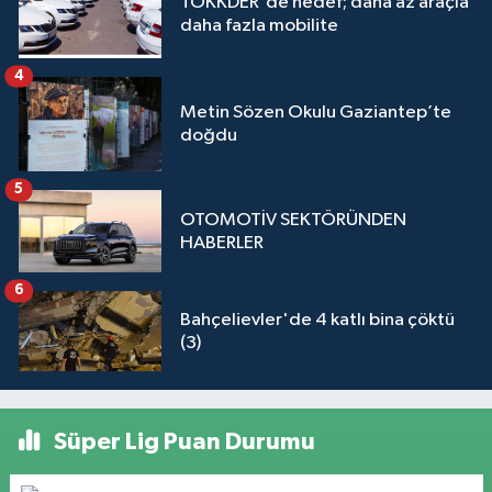
TOKKDER'de hedef; daha az araçla
daha fazla mobilite
4
Metin Sözen Okulu Gaziantep’te
doğdu
5
OTOMOTİV SEKTÖRÜNDEN
HABERLER
6
Bahçelievler'de 4 katlı bina çöktü
(3)
Süper Lig Puan Durumu