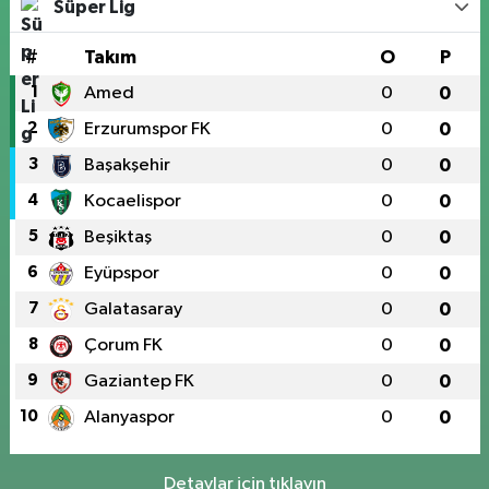
Süper Lig
#
Takım
O
P
1
Amed
0
0
2
Erzurumspor FK
0
0
3
Başakşehir
0
0
4
Kocaelispor
0
0
5
Beşiktaş
0
0
6
Eyüpspor
0
0
7
Galatasaray
0
0
8
Çorum FK
0
0
9
Gaziantep FK
0
0
10
Alanyaspor
0
0
Detaylar için tıklayın