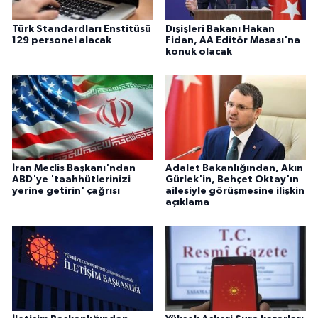
Türk Standardları Enstitüsü
Dışişleri Bakanı Hakan
129 personel alacak
Fidan, AA Editör Masası'na
konuk olacak
İran Meclis Başkanı'ndan
Adalet Bakanlığından, Akın
ABD'ye 'taahhütlerinizi
Gürlek'in, Behçet Oktay'ın
yerine getirin' çağrısı
ailesiyle görüşmesine ilişkin
açıklama