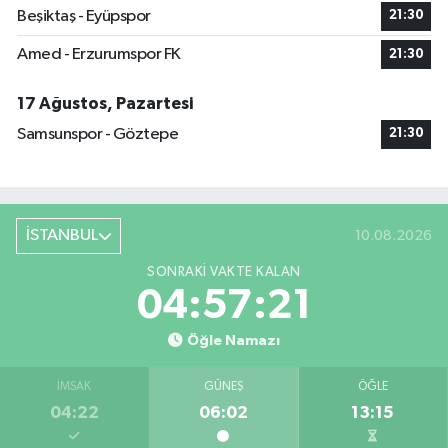
Beşiktaş - Eyüpspor
21:30
Amed - Erzurumspor FK
21:30
17 Ağustos, Pazartesi
Samsunspor - Göztepe
21:30
İSTANBUL
10.08.2026
SONRAKI VAKTE KALAN
04:57:20
Öğle Namazı
İMSAK
GÜNEŞ
ÖĞLE
04:22
06:02
13:15