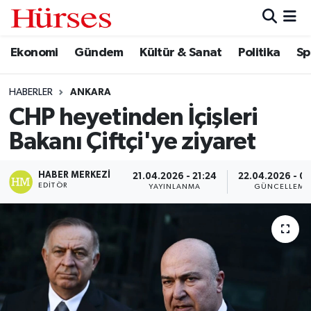
Ekonomi
Gündem
Kültür & Sanat
Politika
Sp
Ekonomi
Hava Durumu
Gündem
Trafik Durumu
HABERLER
ANKARA
CHP heyetinden İçişleri
Kültür & Sanat
Süper Lig Puan Durumu ve Fikstür
Bakanı Çiftçi'ye ziyaret
Politika
Tüm Manşetler
HABER MERKEZI
21.04.2026 - 21:24
22.04.2026 - 0
EDITÖR
YAYINLANMA
GÜNCELLEME
Spor
Son Dakika Haberleri
Turizm
Haber Arşivi