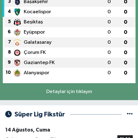
3
Başakşehir
0
0
4
Kocaelispor
0
0
5
Beşiktaş
0
0
6
Eyüpspor
0
0
7
Galatasaray
0
0
8
Çorum FK
0
0
9
Gaziantep FK
0
0
10
Alanyaspor
0
0
Detaylar için tıklayın
Süper Lig Fikstür
14 Ağustos, Cuma