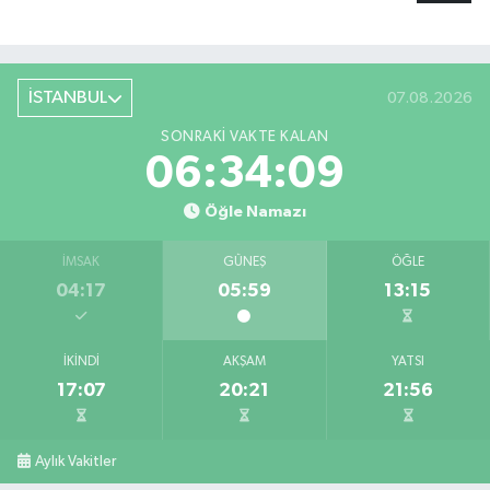
İSTANBUL
07.08.2026
SONRAKI VAKTE KALAN
06:34:08
Öğle Namazı
İMSAK
GÜNEŞ
ÖĞLE
04:17
05:59
13:15
İKINDI
AKŞAM
YATSI
17:07
20:21
21:56
Aylık Vakitler