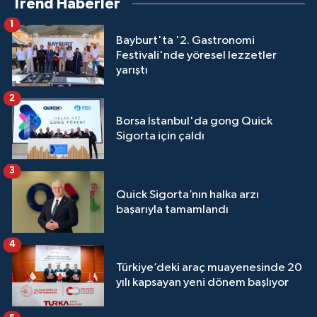
Trend Haberler
1
Bayburt'ta '2. Gastronomi
Festivali'nde yöresel lezzetler
yarıştı
2
Borsa İstanbul'da gong Quick
Sigorta için çaldı
3
Quick Sigorta’nın halka arzı
başarıyla tamamlandı
4
Türkiye’deki araç muayenesinde 20
yılı kapsayan yeni dönem başlıyor