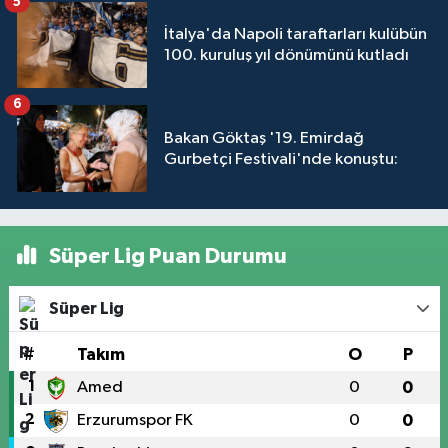
5
İtalya'da Napoli taraftarları kulübün
100. kuruluş yıl dönümünü kutladı
6
Bakan Göktaş '19. Emirdağ
Gurbetçi Festivali'nde konuştu:
Süper Lig Puan Durumu
Süper Lig
#
Takım
O
P
1
Amed
0
0
2
Erzurumspor FK
0
0