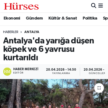
Ekonomi
Gündem
Kültür & Sanat
Politika
Sp
Ekonomi
Hava Durumu
Gündem
Trafik Durumu
HABERLER
ANTALYA
Antalya'da yarığa düşen
Kültür & Sanat
Süper Lig Puan Durumu ve Fikstür
köpek ve 6 yavrusu
Politika
Tüm Manşetler
kurtarıldı
Spor
Son Dakika Haberleri
HABER MERKEZI
20.04.2026 - 14:50
20.04.2026 - 1
EDITÖR
YAYINLANMA
GÜNCELLEM
Turizm
Haber Arşivi