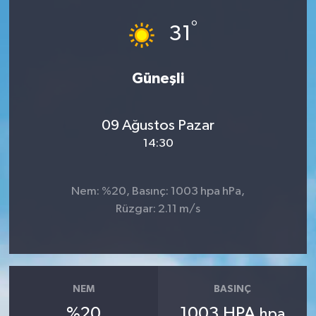
°
31
Güneşli
09 Ağustos Pazar
14:30
Nem: %20, Basınç: 1003 hpa hPa,
Rüzgar: 2.11 m/s
NEM
BASINÇ
%20
1003 HPA
hpa