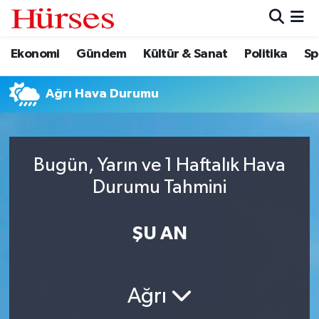
Ekonomi
Gündem
Kültür & Sanat
Politika
Sp
Ekonomi
Hava Durumu
Gündem
Trafik Durumu
Ağrı Hava Durumu
Kültür & Sanat
Süper Lig Puan Durumu ve Fikstür
Bugün, Yarın ve 1 Haftalık Hava
Politika
Tüm Manşetler
Durumu Tahmini
Spor
Son Dakika Haberleri
ŞU AN
Turizm
Haber Arşivi
Ağrı