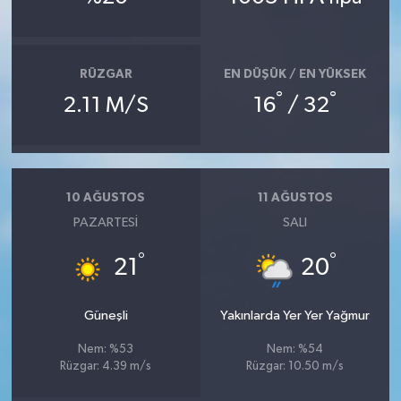
RÜZGAR
EN DÜŞÜK / EN YÜKSEK
°
°
2.11 M/S
16
/ 32
10 AĞUSTOS
11 AĞUSTOS
PAZARTESI
SALI
°
°
21
20
Güneşli
Yakınlarda Yer Yer Yağmur
Nem: %53
Nem: %54
Rüzgar: 4.39 m/s
Rüzgar: 10.50 m/s