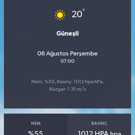
°
20
Güneşli
06 Ağustos Perşembe
07:00
Nem: %55, Basınç: 1012 hpa hPa,
Rüzgar: 1.31 m/s
NEM
BASINÇ
%55
1012 HPA
hpa