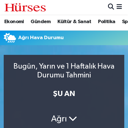
Ekonomi
Gündem
Kültür & Sanat
Politika
Sp
Ekonomi
Hava Durumu
Gündem
Trafik Durumu
Ağrı Hava Durumu
Kültür & Sanat
Süper Lig Puan Durumu ve Fikstür
Bugün, Yarın ve 1 Haftalık Hava
Politika
Tüm Manşetler
Durumu Tahmini
Spor
Son Dakika Haberleri
ŞU AN
Turizm
Haber Arşivi
Ağrı