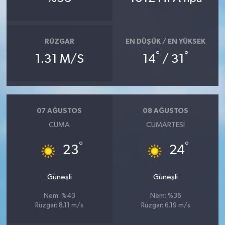
RÜZGAR
EN DÜŞÜK / EN YÜKSEK
°
°
1.31 M/S
14
/ 31
07 AĞUSTOS
08 AĞUSTOS
CUMA
CUMARTESI
°
°
23
24
Güneşli
Güneşli
Nem: %43
Nem: %36
Rüzgar: 8.11 m/s
Rüzgar: 6.19 m/s