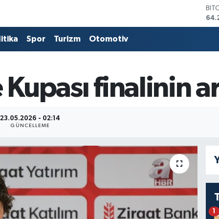
BIT
64.
DO
47,
itika
Spor
Turizm
Otomotiv
EU
55,
STE
64,
e Kupası finalinin 
GRA
651
BİS
13.
23.05.2026 - 02:14
GÜNCELLEME
Y
1