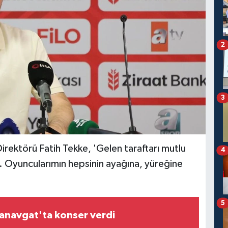
2
3
rektörü Fatih Tekke, 'Gelen taraftarı mutlu
4
. Oyuncularımın hepsinin ayağına, yüreğine
5
anavgat'ta konser verdi