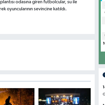
lantısı odasına giren futbolcular, su ile
rek oyuncularının sevincine katıldı.
1
1
G