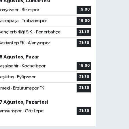
5 Ağustos, Cumartesi
onyaspor - Rizespor
19:00
asımpaşa - Trabzonspor
19:00
ençlerbirliği S.K. - Fenerbahçe
21:30
aziantep FK - Alanyaspor
21:30
6 Ağustos, Pazar
aşakşehir - Kocaelispor
19:00
eşiktaş - Eyüpspor
21:30
med - Erzurumspor FK
21:30
7 Ağustos, Pazartesi
amsunspor - Göztepe
21:30