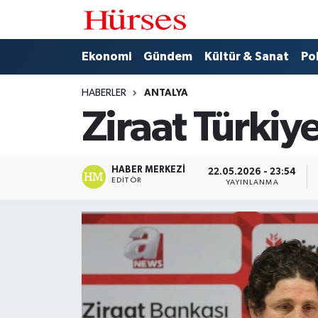
Ekonomi
Hava Durumu
Ekonomi
Gündem
Kültür & Sanat
Pol
Gündem
Trafik Durumu
HABERLER
ANTALYA
Ziraat Türkiy
Kültür & Sanat
Süper Lig Puan Durumu ve Fikstür
Politika
Tüm Manşetler
HABER MERKEZI
22.05.2026 - 23:54
EDITÖR
YAYINLANMA
Spor
Son Dakika Haberleri
Turizm
Haber Arşivi