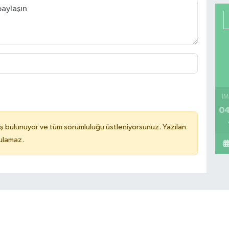
İM
04
ş bulunuyor ve tüm sorumluluğu üstleniyorsunuz. Yazılan
tulamaz.