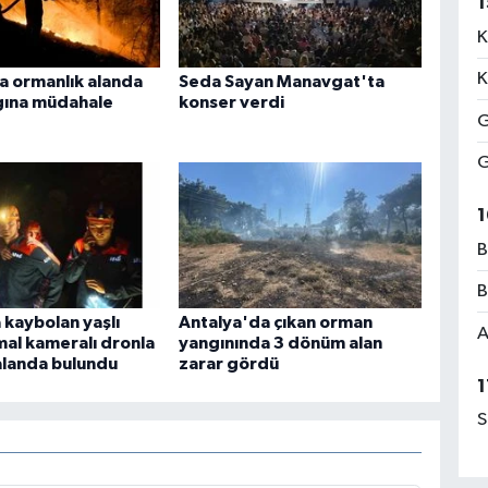
1
K
K
a ormanlık alanda
Seda Sayan Manavgat'ta
gına müdahale
konser verdi
G
G
1
B
B
 kaybolan yaşlı
Antalya'da çıkan orman
A
mal kameralı dronla
yangınında 3 dönüm alan
alanda bulundu
zarar gördü
1
S