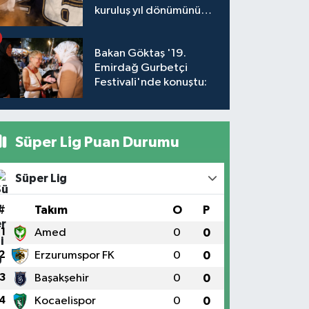
kuruluş yıl dönümünü
kutladı
Bakan Göktaş '19.
Emirdağ Gurbetçi
Festivali'nde konuştu:
Süper Lig Puan Durumu
Süper Lig
#
Takım
O
P
1
Amed
0
0
2
Erzurumspor FK
0
0
3
Başakşehir
0
0
4
Kocaelispor
0
0