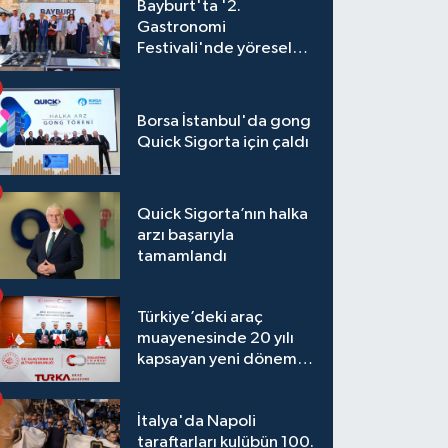
Bayburt'ta '2.
Gastronomi
Festivali'nde yöresel
lezzetler yarıştı
Borsa İstanbul'da gong
Quick Sigorta için çaldı
Quick Sigorta’nın halka
arzı başarıyla
tamamlandı
Türkiye’deki araç
muayenesinde 20 yılı
kapsayan yeni dönem
başlıyor
İtalya'da Napoli
taraftarları kulübün 100.