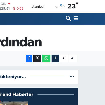
°
COIN
23
İstanbul
225,61
%-0.63
LAR
7143
%0.16
RO
0317
%-0.02
RLİN
2463
%0.07
ardından
M ALTIN
0.40
%0.45
T100
799
%70
-
+
A
A
ükleniyor...
Trend Haberler