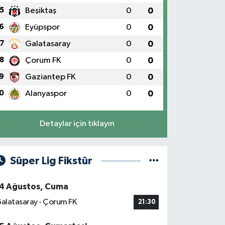
5
Beşiktaş
0
0
6
Eyüpspor
0
0
7
Galatasaray
0
0
8
Çorum FK
0
0
9
Gaziantep FK
0
0
0
Alanyaspor
0
0
Detaylar için tıklayın
Süper Lig Fikstür
4 Ağustos, Cuma
alatasaray - Çorum FK
21:30