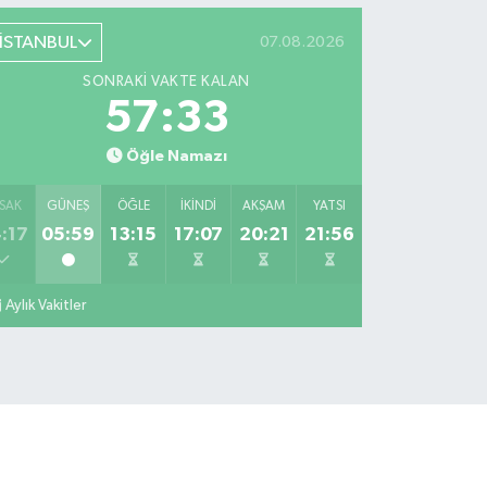
İSTANBUL
07.08.2026
SONRAKI VAKTE KALAN
57:33
Öğle Namazı
SAK
GÜNEŞ
ÖĞLE
İKINDI
AKŞAM
YATSI
:17
05:59
13:15
17:07
20:21
21:56
Aylık Vakitler