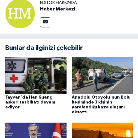
EDITÖR HAKKINDA
Haber Merkezi
Bunlar da ilginizi çekebilir
Tayvan'da Han Kuang
Anadolu Otoyolu'nun Bolu
askeri tatbikatı devam
kesiminde 3 kişinin
ediyor
yaralandığı kaza ulaşımı
aksattı