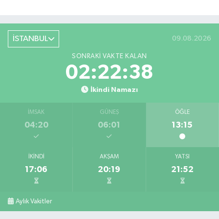
İSTANBUL
09.08.2026
SONRAKI VAKTE KALAN
02:22:38
İkindi Namazı
İMSAK
GÜNEŞ
ÖĞLE
04:20
06:01
13:15
İKINDI
AKŞAM
YATSI
17:06
20:19
21:52
Aylık Vakitler