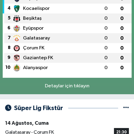
4
Kocaelispor
0
0
5
Beşiktaş
0
0
6
Eyüpspor
0
0
7
Galatasaray
0
0
8
Çorum FK
0
0
9
Gaziantep FK
0
0
10
Alanyaspor
0
0
Detaylar için tıklayın
Süper Lig Fikstür
14 Ağustos, Cuma
Galatasaray - Çorum FK
21:30