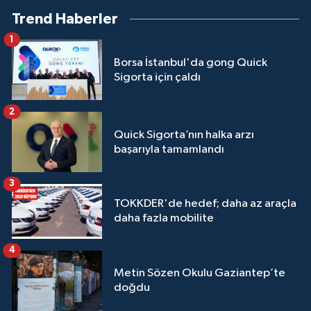
Trend Haberler
1
Borsa İstanbul'da gong Quick
Sigorta için çaldı
2
Quick Sigorta’nın halka arzı
başarıyla tamamlandı
3
TOKKDER'de hedef; daha az araçla
daha fazla mobilite
4
Metin Sözen Okulu Gaziantep’te
doğdu