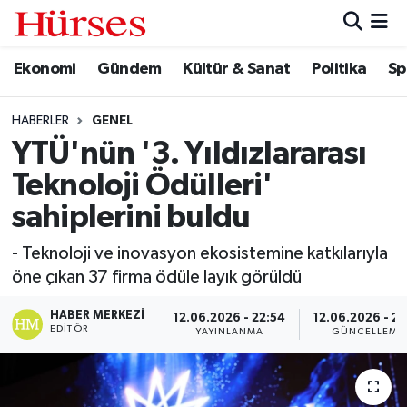
Ekonomi
Gündem
Kültür & Sanat
Politika
Sp
Ekonomi
Hava Durumu
Gündem
Trafik Durumu
HABERLER
GENEL
YTÜ'nün '3. Yıldızlararası
Kültür & Sanat
Süper Lig Puan Durumu ve Fikstür
Teknoloji Ödülleri'
Politika
Tüm Manşetler
sahiplerini buldu
- Teknoloji ve inovasyon ekosistemine katkılarıyla
Spor
Son Dakika Haberleri
öne çıkan 37 firma ödüle layık görüldü
Turizm
Haber Arşivi
HABER MERKEZI
12.06.2026 - 22:54
12.06.2026 - 23
EDITÖR
YAYINLANMA
GÜNCELLEME