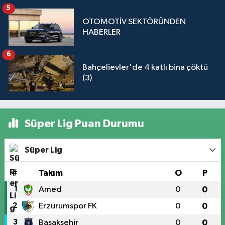
5
OTOMOTİV SEKTÖRÜNDEN
HABERLER
6
Bahçelievler'de 4 katlı bina çöktü
(3)
Süper Lig Puan Durumu
Süper Lig
#
Takım
O
P
1
Amed
0
0
2
Erzurumspor FK
0
0
3
Başakşehir
0
0