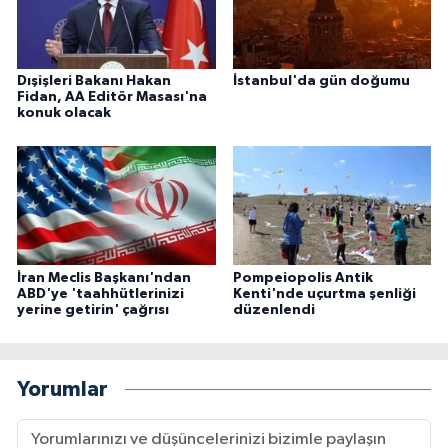
Dışişleri Bakanı Hakan
İstanbul'da gün doğumu
Fidan, AA Editör Masası'na
konuk olacak
İran Meclis Başkanı'ndan
Pompeiopolis Antik
ABD'ye 'taahhütlerinizi
Kenti'nde uçurtma şenliği
yerine getirin' çağrısı
düzenlendi
Yorumlar