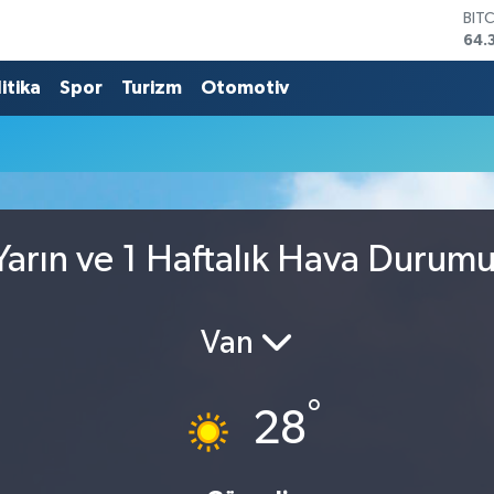
BIT
64.
DO
47,
itika
Spor
Turizm
Otomotiv
EU
55,
STE
64,
GRA
661
BİS
arın ve 1 Haftalık Hava Durum
13.
Van
°
28