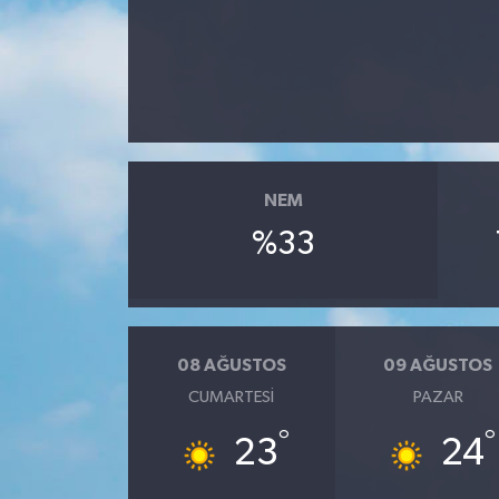
NEM
%33
08 AĞUSTOS
09 AĞUSTOS
CUMARTESI
PAZAR
°
°
23
24