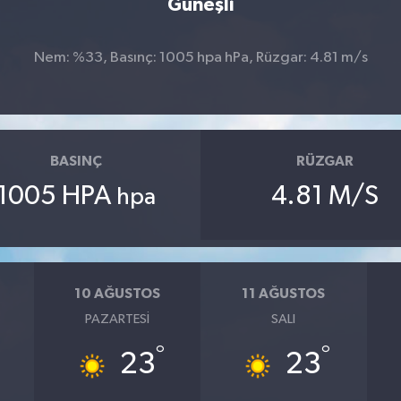
Güneşli
Nem: %33, Basınç: 1005 hpa hPa, Rüzgar: 4.81 m/s
BASINÇ
RÜZGAR
1005 HPA
4.81 M/S
hpa
10 AĞUSTOS
11 AĞUSTOS
PAZARTESI
SALI
°
°
23
23