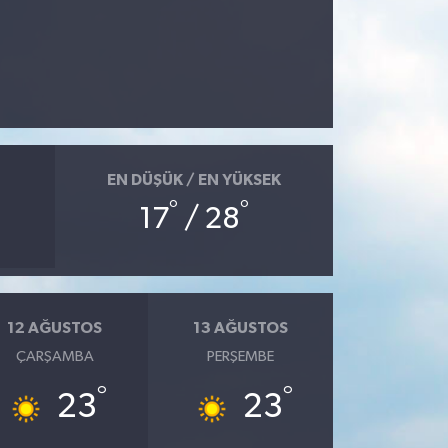
EN DÜŞÜK / EN YÜKSEK
°
°
17
/ 28
12 AĞUSTOS
13 AĞUSTOS
ÇARŞAMBA
PERŞEMBE
°
°
23
23