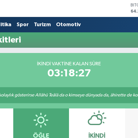
BI
64.
DO
47
itika
Spor
Turizm
Otomotiv
EU
55
itleri
STE
64,
GR
661
İKINDI VAKTINE KALAN SÜRE
BİS
03:18:27
13.
 kolaylık gösterirse Allâhü Teâlâ da o kimseye dünyada da, âhirette de kola
ÖĞLE
İKINDI