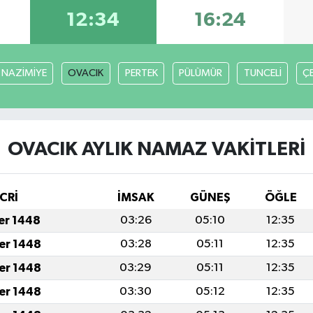
12:34
16:24
NAZİMİYE
OVACIK
PERTEK
PÜLÜMÜR
TUNCELİ
Ç
OVACIK AYLIK NAMAZ VAKITLERI
CRİ
İMSAK
GÜNEŞ
ÖĞLE
fer 1448
03:26
05:10
12:35
fer 1448
03:28
05:11
12:35
fer 1448
03:29
05:11
12:35
fer 1448
03:30
05:12
12:35