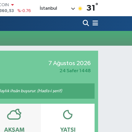
°
TCOIN
31
İstanbul
360,53
%-0.76
LAR
,7069
%0.17
RO
,0265
%0.01
RLİN
1897
%0.02
AM ALTIN
8.49
%2.12
7 Ağustos 2026
T100
887
%64
24 Safer 1448
ylık ihsân buyurur. (Hadis-i şerif)
AKŞAM
YATSI