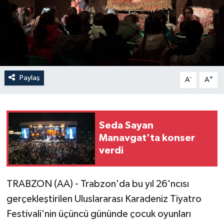
Paylaş
-
+
A
A
Seda Sayan
Manavgat'ta konser
verdi
TRABZON (AA) - Trabzon'da bu yıl 26'ncısı
gerçekleştirilen Uluslararası Karadeniz Tiyatro
Festivali'nin üçüncü gününde çocuk oyunları