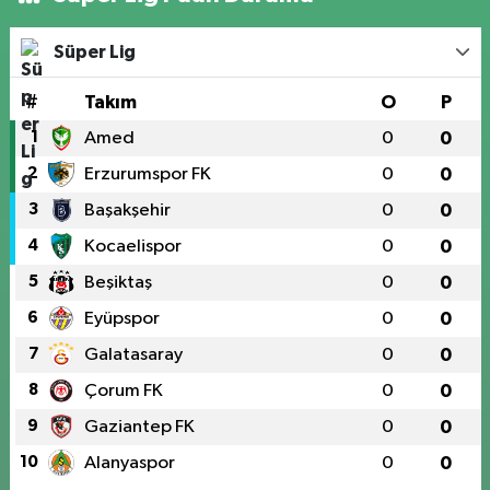
Süper Lig
#
Takım
O
P
1
Amed
0
0
2
Erzurumspor FK
0
0
3
Başakşehir
0
0
4
Kocaelispor
0
0
5
Beşiktaş
0
0
6
Eyüpspor
0
0
7
Galatasaray
0
0
8
Çorum FK
0
0
9
Gaziantep FK
0
0
10
Alanyaspor
0
0