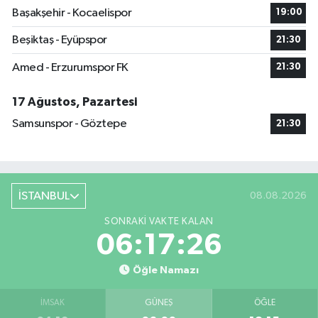
Başakşehir - Kocaelispor
19:00
Beşiktaş - Eyüpspor
21:30
Amed - Erzurumspor FK
21:30
17 Ağustos, Pazartesi
Samsunspor - Göztepe
21:30
İSTANBUL
08.08.2026
SONRAKI VAKTE KALAN
06:17:25
Öğle Namazı
İMSAK
GÜNEŞ
ÖĞLE