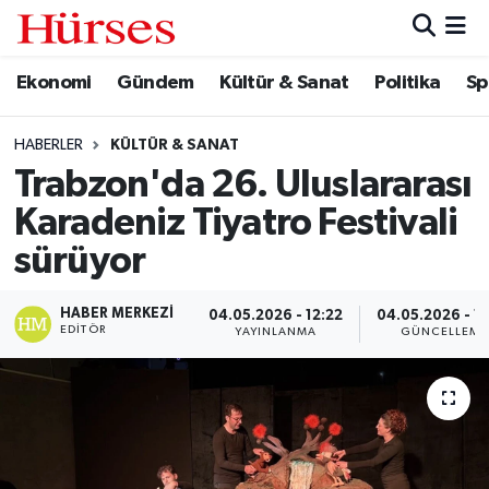
Ekonomi
Gündem
Kültür & Sanat
Politika
Sp
Ekonomi
Hava Durumu
Gündem
Trafik Durumu
HABERLER
KÜLTÜR & SANAT
Trabzon'da 26. Uluslararası
Kültür & Sanat
Süper Lig Puan Durumu ve Fikstür
Karadeniz Tiyatro Festivali
Politika
Tüm Manşetler
sürüyor
Spor
Son Dakika Haberleri
HABER MERKEZI
04.05.2026 - 12:22
04.05.2026 - 1
EDITÖR
YAYINLANMA
GÜNCELLEME
Turizm
Haber Arşivi