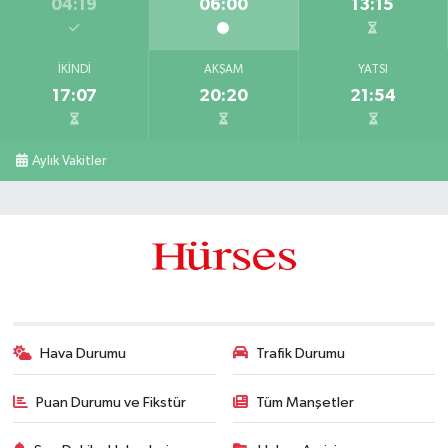
04:19
06:00
13:15
İKINDI
AKŞAM
YATSI
17:07
20:20
21:54
Aylık Vakitler
Hava Durumu
Trafik Durumu
Puan Durumu ve Fikstür
Tüm Manşetler