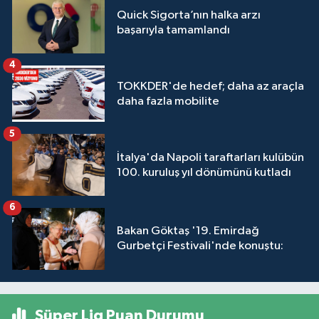
Quick Sigorta’nın halka arzı
başarıyla tamamlandı
4
TOKKDER'de hedef; daha az araçla
daha fazla mobilite
5
İtalya'da Napoli taraftarları kulübün
100. kuruluş yıl dönümünü kutladı
6
Bakan Göktaş '19. Emirdağ
Gurbetçi Festivali'nde konuştu:
Süper Lig Puan Durumu