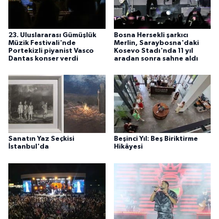
23. Uluslararası Gümüşlük
Bosna Hersekli şarkıcı
Müzik Festivali'nde
Merlin, Saraybosna'daki
Portekizli piyanist Vasco
Kosevo Stadı'nda 11 yıl
Dantas konser verdi
aradan sonra sahne aldı
Sanatın Yaz Seçkisi
Beşinci Yıl: Beş Biriktirme
İstanbul'da
Hikâyesi