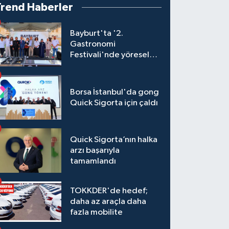
Trend Haberler
Bayburt'ta '2.
Gastronomi
Festivali'nde yöresel
lezzetler yarıştı
Borsa İstanbul'da gong
Quick Sigorta için çaldı
Quick Sigorta’nın halka
arzı başarıyla
tamamlandı
TOKKDER'de hedef;
daha az araçla daha
fazla mobilite