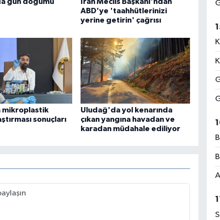
da gün doğumu
İran Meclis Başkanı'ndan
G
ABD'ye 'taahhütlerinizi
yerine getirin' çağrısı
1
K
K
G
G
 mikroplastik
Uludağ'da yol kenarında
raştırması sonuçları
çıkan yangına havadan ve
1
karadan müdahale ediliyor
B
B
A
1
S