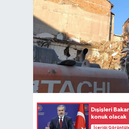
Dışişleri Baka
konuk olacak
İçeriği Görüntül