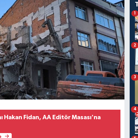
1
2
3
4
nı Hakan Fidan, AA Editör Masası'na
e