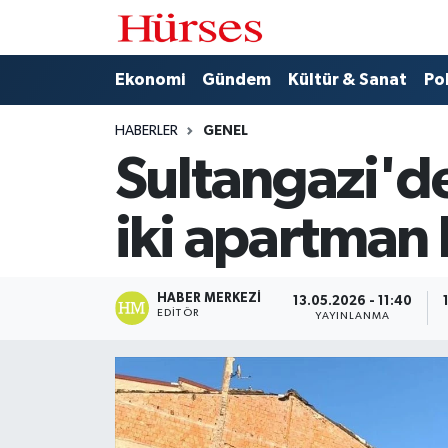
Ekonomi
Hava Durumu
Ekonomi
Gündem
Kültür & Sanat
Pol
Gündem
Trafik Durumu
HABERLER
GENEL
Sultangazi'de 
Kültür & Sanat
Süper Lig Puan Durumu ve Fikstür
iki apartman
Politika
Tüm Manşetler
Spor
Son Dakika Haberleri
HABER MERKEZI
13.05.2026 - 11:40
EDITÖR
YAYINLANMA
Turizm
Haber Arşivi