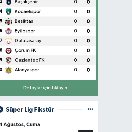
3
Başakşehir
0
0
4
Kocaelispor
0
0
5
Beşiktaş
0
0
6
Eyüpspor
0
0
7
Galatasaray
0
0
8
Çorum FK
0
0
9
Gaziantep FK
0
0
0
Alanyaspor
0
0
Detaylar için tıklayın
Süper Lig Fikstür
4 Ağustos, Cuma