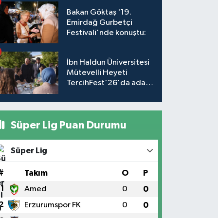
Bakan Göktaş '19.
Emirdağ Gurbetçi
Festivali'nde konuştu:
İbn Haldun Üniversitesi
Mütevelli Heyeti
TercihFest'26'da aday
öğrencilerle buluştu
Süper Lig Puan Durumu
Süper Lig
#
Takım
O
P
1
Amed
0
0
2
Erzurumspor FK
0
0