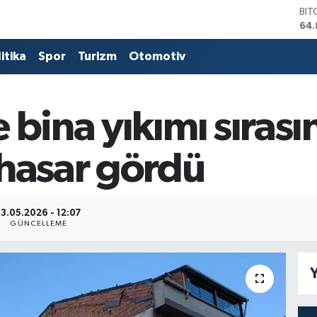
BIT
64.
DO
47,
itika
Spor
Turizm
Otomotiv
EU
55,
STE
64,
bina yıkımı sırasın
GRA
66
 hasar gördü
BİS
13.
13.05.2026 - 12:07
GÜNCELLEME
Y