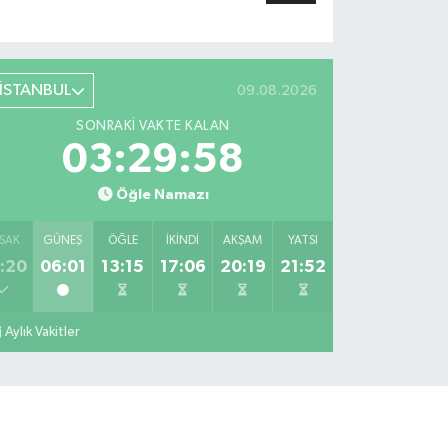
İSTANBUL
09.08.2026
SONRAKI VAKTE KALAN
03:29:58
Öğle Namazı
SAK
GÜNEŞ
ÖĞLE
İKINDI
AKŞAM
YATSI
:20
06:01
13:15
17:06
20:19
21:52
Aylık Vakitler