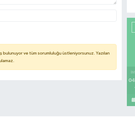
ş bulunuyor ve tüm sorumluluğu üstleniyorsunuz. Yazılan
tulamaz.
İM
04