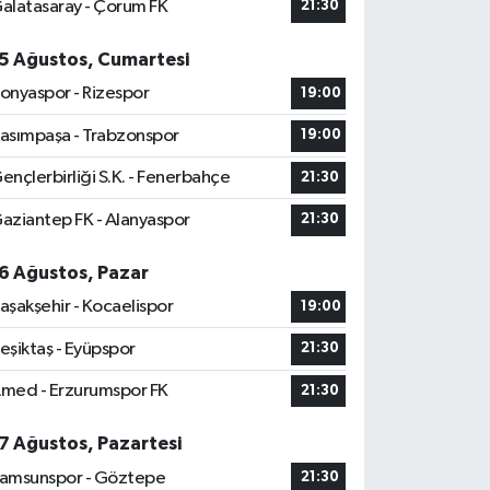
alatasaray - Çorum FK
21:30
5 Ağustos, Cumartesi
onyaspor - Rizespor
19:00
asımpaşa - Trabzonspor
19:00
ençlerbirliği S.K. - Fenerbahçe
21:30
aziantep FK - Alanyaspor
21:30
6 Ağustos, Pazar
aşakşehir - Kocaelispor
19:00
eşiktaş - Eyüpspor
21:30
med - Erzurumspor FK
21:30
7 Ağustos, Pazartesi
amsunspor - Göztepe
21:30