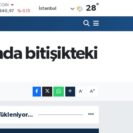
°
COIN
28
İstanbul
840,97
%-0.15
LAR
7436
%0.18
RO
2510
%0.32
RLİN
4811
%0.38
da bitişikteki
M ALTIN
60.55
%0
T100
779
%-14
-
+
A
A
ükleniyor...