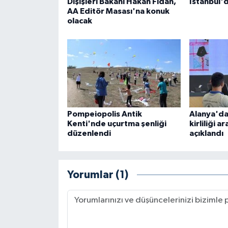
Dışişleri Bakanı Hakan Fidan,
İstanbul'
AA Editör Masası'na konuk
olacak
Pompeiopolis Antik
Alanya'da
Kenti'nde uçurtma şenliği
kirliliği a
düzenlendi
açıklandı
Yorumlar (1)