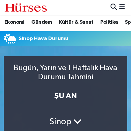
Ekonomi
Gündem
Kültür & Sanat
Politika
Sp
Ekonomi
Hava Durumu
Gündem
Trafik Durumu
Sinop Hava Durumu
Kültür & Sanat
Süper Lig Puan Durumu ve Fikstür
Bugün, Yarın ve 1 Haftalık Hava
Politika
Tüm Manşetler
Durumu Tahmini
Spor
Son Dakika Haberleri
ŞU AN
Turizm
Haber Arşivi
Sinop