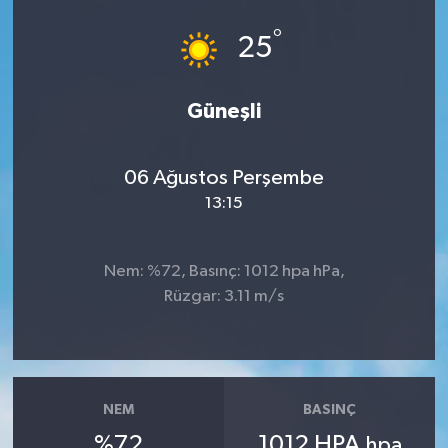
°
25
Güneşli
06 Ağustos Perşembe
13:15
Nem: %72, Basınç: 1012 hpa hPa,
Rüzgar: 3.11 m/s
NEM
BASINÇ
%72
1012 HPA
hpa