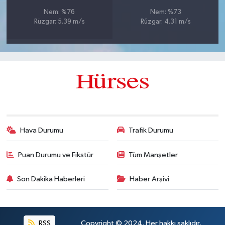
Nem: %76
Nem: %73
Rüzgar: 5.39 m/s
Rüzgar: 4.31 m/s
Hava Durumu
Trafik Durumu
Puan Durumu ve Fikstür
Tüm Manşetler
Son Dakika Haberleri
Haber Arşivi
RSS
Copyright © 2024. Her hakkı saklıdır.