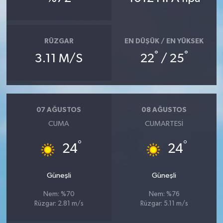
RÜZGAR
EN DÜŞÜK / EN YÜKSEK
°
°
3.11 M/S
22
/ 25
07 AĞUSTOS
08 AĞUSTOS
CUMA
CUMARTESI
°
°
24
24
Güneşli
Güneşli
Nem: %70
Nem: %76
Rüzgar: 2.81 m/s
Rüzgar: 5.11 m/s