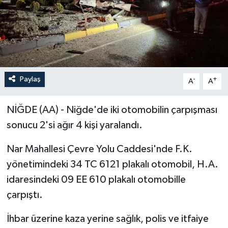
Paylaş
-
+
A
A
NİĞDE (AA) - Niğde'de iki otomobilin çarpışması
sonucu 2'si ağır 4 kişi yaralandı.
Nar Mahallesi Çevre Yolu Caddesi'nde F.K.
yönetimindeki 34 TC 6121 plakalı otomobil, H.A.
idaresindeki 09 EE 610 plakalı otomobille
çarpıştı.
İhbar üzerine kaza yerine sağlık, polis ve itfaiye