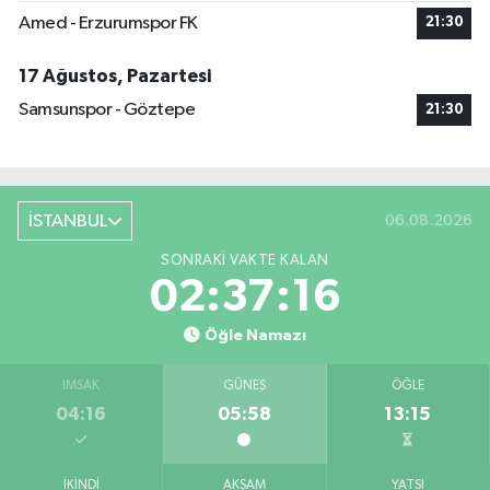
Amed - Erzurumspor FK
21:30
17 Ağustos, Pazartesi
Samsunspor - Göztepe
21:30
İSTANBUL
06.08.2026
SONRAKI VAKTE KALAN
02:37:15
Öğle Namazı
İMSAK
GÜNEŞ
ÖĞLE
04:16
05:58
13:15
İKINDI
AKŞAM
YATSI