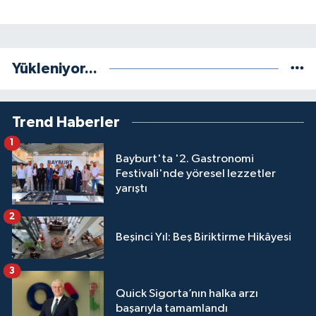
Yükleniyor...
Trend Haberler
1
Bayburt'ta '2. Gastronomi
Festivali'nde yöresel lezzetler
yarıştı
2
Beşinci Yıl: Beş Biriktirme Hikâyesi
3
Quick Sigorta’nın halka arzı
başarıyla tamamlandı