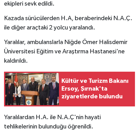
ekipleri sevk edildi.
Kazada sürücülerden H.A, beraberindeki N.A.Ç.
ile diğer araçtaki 2 yolcu yaralandı.
Yaralılar, ambulanslarla Niğde Ömer Halisdemir
Üniversitesi Eğitim ve Araştırma Hastanesi'ne
kaldırıldı.
Kültür ve Turizm Bakanı
Ersoy, Şırnak'ta
ziyaretlerde bulundu
Yaralılardan H.A. ile N.A.Ç'nin hayati
tehlikelerinin bulunduğu öğrenildi.