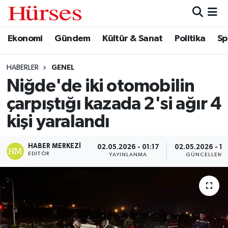
Ekonomi
Gündem
Kültür & Sanat
Politika
Sp
Ekonomi
Hava Durumu
Gündem
Trafik Durumu
HABERLER
GENEL
Niğde'de iki otomobilin
Kültür & Sanat
Süper Lig Puan Durumu ve Fikstür
çarpıştığı kazada 2'si ağır 4
Politika
Tüm Manşetler
kişi yaralandı
Spor
Son Dakika Haberleri
HABER MERKEZI
02.05.2026 - 01:17
02.05.2026 - 10
EDITÖR
YAYINLANMA
GÜNCELLEME
Turizm
Haber Arşivi