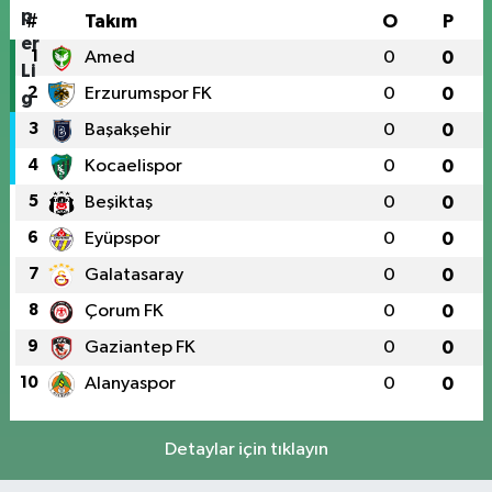
#
Takım
O
P
1
Amed
0
0
2
Erzurumspor FK
0
0
3
Başakşehir
0
0
4
Kocaelispor
0
0
5
Beşiktaş
0
0
6
Eyüpspor
0
0
7
Galatasaray
0
0
8
Çorum FK
0
0
9
Gaziantep FK
0
0
10
Alanyaspor
0
0
Detaylar için tıklayın