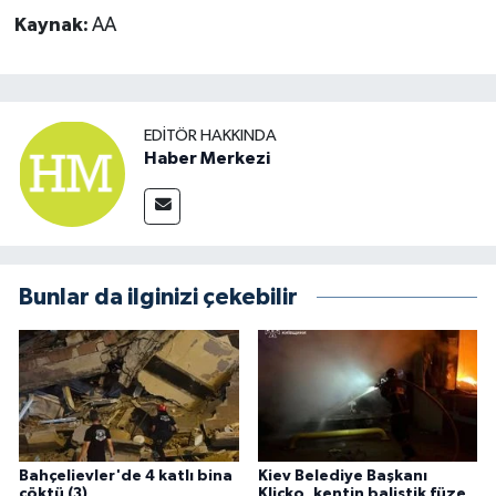
Kaynak:
AA
EDITÖR HAKKINDA
Haber Merkezi
Bunlar da ilginizi çekebilir
Bahçelievler'de 4 katlı bina
Kiev Belediye Başkanı
çöktü (3)
Kliçko, kentin balistik füze