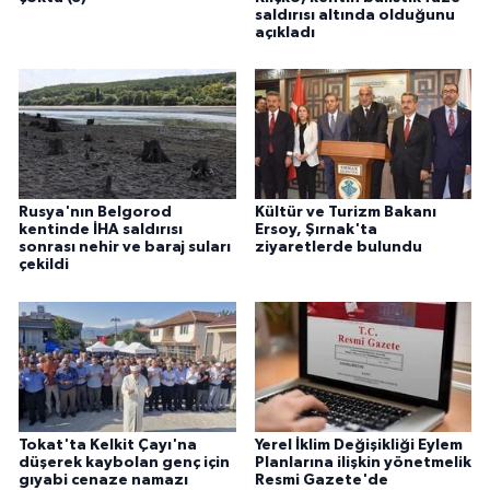
saldırısı altında olduğunu
açıkladı
Rusya'nın Belgorod
Kültür ve Turizm Bakanı
kentinde İHA saldırısı
Ersoy, Şırnak'ta
sonrası nehir ve baraj suları
ziyaretlerde bulundu
çekildi
Tokat'ta Kelkit Çayı'na
Yerel İklim Değişikliği Eylem
düşerek kaybolan genç için
Planlarına ilişkin yönetmelik
gıyabi cenaze namazı
Resmi Gazete'de