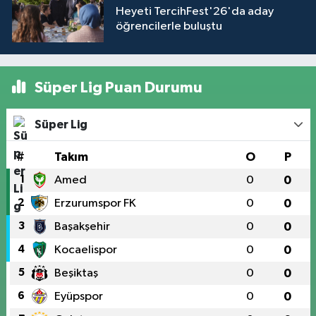
Heyeti TercihFest'26'da aday
öğrencilerle buluştu
Süper Lig Puan Durumu
Süper Lig
#
Takım
O
P
1
Amed
0
0
2
Erzurumspor FK
0
0
3
Başakşehir
0
0
4
Kocaelispor
0
0
5
Beşiktaş
0
0
6
Eyüpspor
0
0