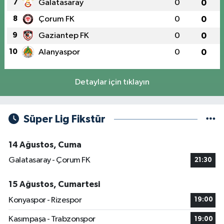
7
Galatasaray
0
0
8
Çorum FK
0
0
9
Gaziantep FK
0
0
10
Alanyaspor
0
0
Detaylar için tıklayın
Süper Lig Fikstür
14 Ağustos, Cuma
Galatasaray - Çorum FK
21:30
15 Ağustos, Cumartesi
Konyaspor - Rizespor
19:00
Kasımpaşa - Trabzonspor
19:00