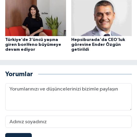
Türkiye’de 3’üncü yaşına
Hepsiburada'da CEO'luk
giren bonVeno büyümeye
görevine Ender Özgün
devam ediyor
getirildi
Yorumlar