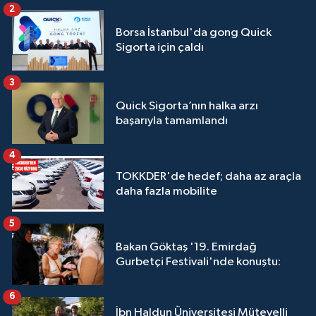
2
Borsa İstanbul'da gong Quick
Sigorta için çaldı
3
Quick Sigorta’nın halka arzı
başarıyla tamamlandı
4
TOKKDER'de hedef; daha az araçla
daha fazla mobilite
5
Bakan Göktaş '19. Emirdağ
Gurbetçi Festivali'nde konuştu:
6
İbn Haldun Üniversitesi Mütevelli