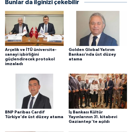
Bunlar da ilginizi çekebilir
Arçelik ve İTÜ üniversite-
Golden Global Yatırım
sanayi işbirliğini
Bankası’nda üst düzey
güçlendirecek protokol
atama
imzaladı
BNP Paribas Cardif
İş Bankası Kültür
Türkiye’de üst düzey atama
Yayınlarının 31. kitabevi
Gaziantep'te açıldı