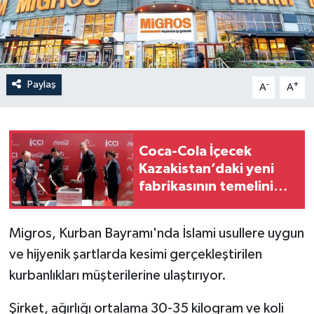
Paylaş
-
+
A
A
Coca-Cola İçecek
Kazakistan’daki yeni
fabrikasının temelini
Aktöbe’de attı
Migros, Kurban Bayramı'nda İslami usullere uygun
ve hijyenik şartlarda kesimi gerçekleştirilen
kurbanlıkları müşterilerine ulaştırıyor.
Şirket, ağırlığı ortalama 30-35 kilogram ve koli