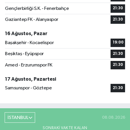
Gençlerbirliği S.K. - Fenerbahçe
21:30
Gaziantep FK - Alanyaspor
21:30
16 Ağustos, Pazar
Başakşehir - Kocaelispor
19:00
Beşiktaş - Eyüpspor
21:30
Amed - Erzurumspor FK
21:30
17 Ağustos, Pazartesi
Samsunspor - Göztepe
21:30
İSTANBUL
08.08.2026
SONRAKI VAKTE KALAN