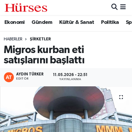
Ekonomi
Gündem
Kültür & Sanat
Politika
Sp
Ekonomi
Hava Durumu
Gündem
Trafik Durumu
HABERLER
ŞIRKETLER
Migros kurban eti
Kültür & Sanat
Süper Lig Puan Durumu ve Fikstür
satışlarını başlattı
Politika
Tüm Manşetler
AYDIN TÜRKER
11.05.2026 - 22:51
EDITÖR
YAYINLANMA
Spor
Son Dakika Haberleri
Turizm
Haber Arşivi