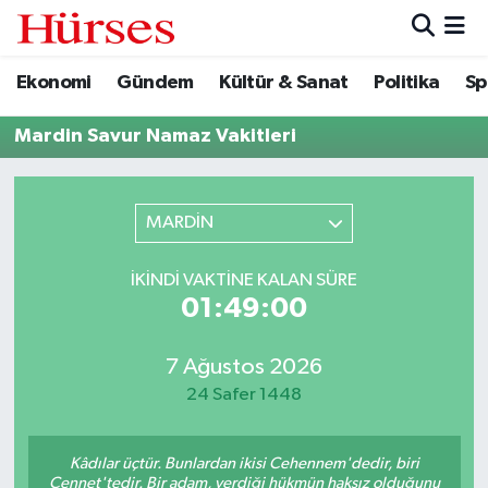
Ekonomi
Gündem
Kültür & Sanat
Politika
Sp
Ekonomi
Hava Durumu
Mardin Savur Namaz Vakitleri
Gündem
Trafik Durumu
Kültür & Sanat
Süper Lig Puan Durumu ve Fikstür
MARDİN
Politika
Tüm Manşetler
İKINDI VAKTINE KALAN SÜRE
01:49:00
Spor
Son Dakika Haberleri
Turizm
Haber Arşivi
7 Ağustos 2026
24 Safer 1448
Kâdılar üçtür. Bunlardan ikisi Cehennem'dedir, biri
Cennet'tedir. Bir adam, verdiği hükmün haksız olduğunu