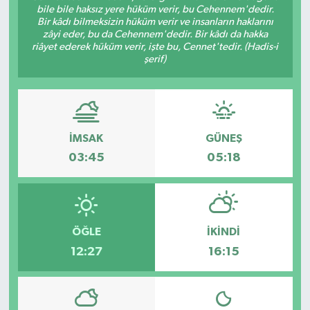
bile bile haksız yere hüküm verir, bu Cehennem'dedir.
Bir kâdı bilmeksizin hüküm verir ve insanların haklarını
zâyi eder, bu da Cehennem'dedir. Bir kâdı da hakka
riâyet ederek hüküm verir, işte bu, Cennet'tedir. (Hadis-i
şerif)
İMSAK
GÜNEŞ
03:45
05:18
ÖĞLE
İKINDI
12:27
16:15