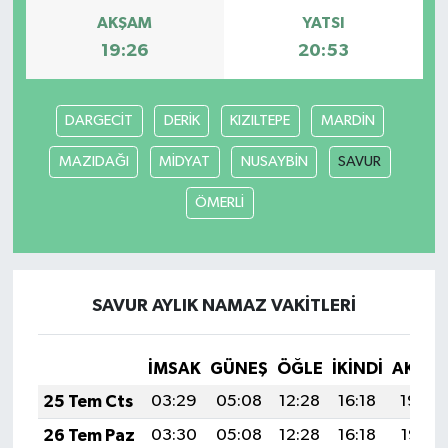
AKŞAM
YATSI
19:26
20:53
DARGECİT
DERİK
KIZILTEPE
MARDİN
MAZIDAĞI
MİDYAT
NUSAYBİN
SAVUR
ÖMERLİ
SAVUR AYLIK NAMAZ VAKITLERI
İMSAK
GÜNEŞ
ÖĞLE
İKINDI
AKŞA
25 Tem Cts
03:29
05:08
12:28
16:18
19:39
26 Tem Paz
03:30
05:08
12:28
16:18
19:38