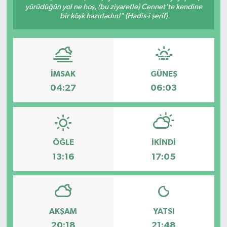
yürüdüğün yol ne hoş, (bu ziyaretle) Cennet'te kendine
bir köşk hazırladın!" (Hadis-i şerif)
İMSAK
GÜNEŞ
04:27
06:03
ÖĞLE
İKINDI
13:16
17:05
AKŞAM
YATSI
20:18
21:48