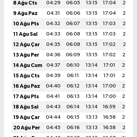
8 Ağu Cts
04:29
06:05
13:15
17:04
20:16
9 Ağu Paz
04:31
06:06
13:15
17:04
20:15
10 Ağu Pts
04:32
06:07
13:15
17:03
20:13
11 Ağu Sal
04:33
06:08
13:15
17:03
20:12
12 Ağu Çar
04:35
06:08
13:15
17:02
20:11
13 Ağu Per
04:36
06:09
13:15
17:02
20:10
14 Ağu Cum
04:37
06:10
13:14
17:01
20:08
15 Ağu Cts
04:39
06:11
13:14
17:01
20:07
16 Ağu Paz
04:40
06:12
13:14
17:00
20:06
17 Ağu Pts
04:41
06:13
13:14
17:00
20:05
18 Ağu Sal
04:43
06:14
13:14
16:59
20:03
19 Ağu Çar
04:44
06:15
13:13
16:58
20:02
20 Ağu Per
04:45
06:16
13:13
16:58
20:01