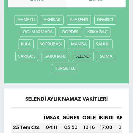
AHMETLİ
AKHİSAR
ALAŞEHİR
DEMİRCİ
GÖLMARMARA
GÖRDES
KIRKAĞAÇ
KULA
KÖPRÜBAŞI
MANİSA
SALİHLİ
SARIGÖL
SARUHANLI
SELENDİ
SOMA
TURGUTLU
SELENDİ AYLIK NAMAZ VAKITLERI
İMSAK
GÜNEŞ
ÖĞLE
İKINDI
AKŞA
25 Tem Cts
04:11
05:53
13:16
17:08
20:30