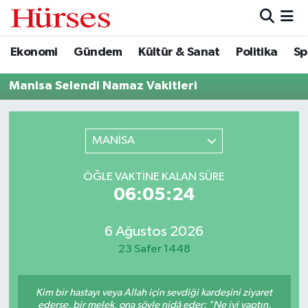
Ekonomi
Gündem
Kültür & Sanat
Politika
Sp
Ekonomi
Hava Durumu
Manisa Selendi Namaz Vakitleri
Gündem
Trafik Durumu
Kültür & Sanat
Süper Lig Puan Durumu ve Fikstür
MANİSA
Politika
Tüm Manşetler
ÖĞLE VAKTINE KALAN SÜRE
06:05:24
Spor
Son Dakika Haberleri
Turizm
Haber Arşivi
6 Ağustos 2026
23 Safer 1448
Kim bir hastayı veya Allah için sevdiği kardeşini ziyaret
ederse, bir melek, ona şöyle nidâ eder: "Ne iyi yaptın,