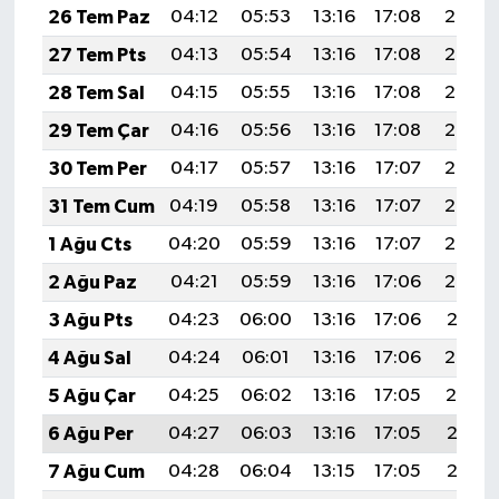
26 Tem Paz
04:12
05:53
13:16
17:08
20:29
27 Tem Pts
04:13
05:54
13:16
17:08
20:28
28 Tem Sal
04:15
05:55
13:16
17:08
20:27
29 Tem Çar
04:16
05:56
13:16
17:08
20:26
30 Tem Per
04:17
05:57
13:16
17:07
20:25
31 Tem Cum
04:19
05:58
13:16
17:07
20:24
1 Ağu Cts
04:20
05:59
13:16
17:07
20:23
2 Ağu Paz
04:21
05:59
13:16
17:06
20:22
3 Ağu Pts
04:23
06:00
13:16
17:06
20:21
4 Ağu Sal
04:24
06:01
13:16
17:06
20:20
5 Ağu Çar
04:25
06:02
13:16
17:05
20:19
6 Ağu Per
04:27
06:03
13:16
17:05
20:18
7 Ağu Cum
04:28
06:04
13:15
17:05
20:17