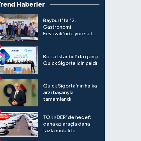
Trend Haberler
Bayburt'ta '2.
Gastronomi
Festivali'nde yöresel
lezzetler yarıştı
Borsa İstanbul'da gong
Quick Sigorta için çaldı
Quick Sigorta’nın halka
arzı başarıyla
tamamlandı
TOKKDER'de hedef;
daha az araçla daha
fazla mobilite