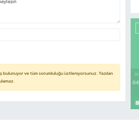
ş bulunuyor ve tüm sorumluluğu üstleniyorsunuz. Yazılan
İM
tulamaz.
04