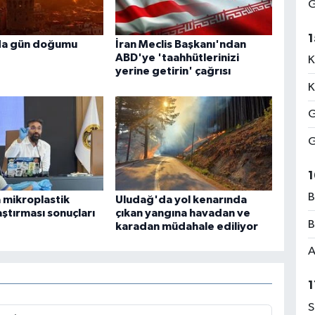
G
1
da gün doğumu
İran Meclis Başkanı'ndan
ABD'ye 'taahhütlerinizi
K
yerine getirin' çağrısı
K
G
G
1
B
 mikroplastik
Uludağ'da yol kenarında
raştırması sonuçları
çıkan yangına havadan ve
B
karadan müdahale ediliyor
A
1
S