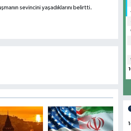
manın sevincini yaşadıklarını belirtti.
1
1