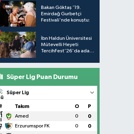
Bakan Göktaş '19.
Emirdağ Gurbetçi
Festivali'nde konuştu:
İbn Haldun Üniversitesi
Mütevelli Heyeti
TercihFest'26'da aday
öğrencilerle buluştu
Süper Lig Puan Durumu
Süper Lig
#
Takım
O
P
1
Amed
0
0
2
Erzurumspor FK
0
0