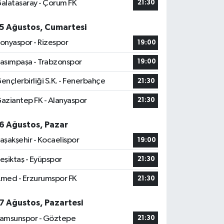
alatasaray - Çorum FK
21:30
5 Ağustos, Cumartesi
onyaspor - Rizespor
19:00
asımpaşa - Trabzonspor
19:00
ençlerbirliği S.K. - Fenerbahçe
21:30
aziantep FK - Alanyaspor
21:30
6 Ağustos, Pazar
aşakşehir - Kocaelispor
19:00
eşiktaş - Eyüpspor
21:30
med - Erzurumspor FK
21:30
7 Ağustos, Pazartesi
amsunspor - Göztepe
21:30