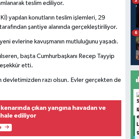
5
mlanarak teslim ediliyor.
İ) yapılan konutların teslim işlemleri, 29
rafından şantiye alanında gerçekleştiriliyor.
6
i, yeni evlerine kavuşmanın mutluluğunu yaşadı.
ülseren, başta Cumhurbaşkanı Recep Tayyip
eşekkür etti.
h devletimizden razı olsun. Evler gerçekten de
 kenarında çıkan yangına havadan ve
ale ediliyor
e