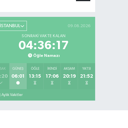
İSTANBUL
09.08.2026
SONRAKI VAKTE KALAN
04:36:16
Öğle Namazı
SAK
GÜNEŞ
ÖĞLE
İKINDI
AKŞAM
YATSI
:20
06:01
13:15
17:06
20:19
21:52
Aylık Vakitler