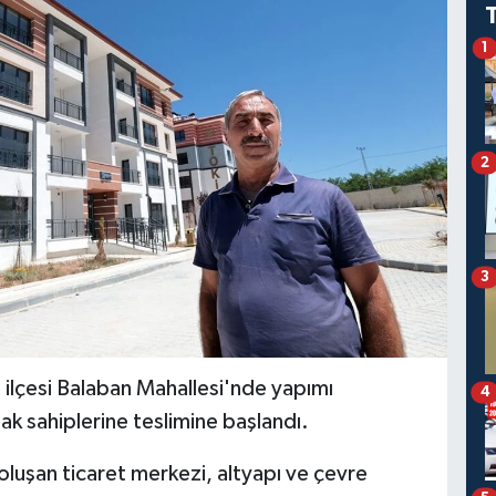
1
2
3
lçesi Balaban Mahallesi'nde yapımı
4
 sahiplerine teslimine başlandı.
luşan ticaret merkezi, altyapı ve çevre