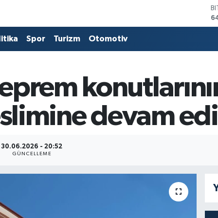
B
6
D
4
itika
Spor
Turizm
Otomotiv
E
5
S
6
eprem konutlarını
G
6
eslimine devam edi
B
1
30.06.2026 - 20:52
GÜNCELLEME
Y