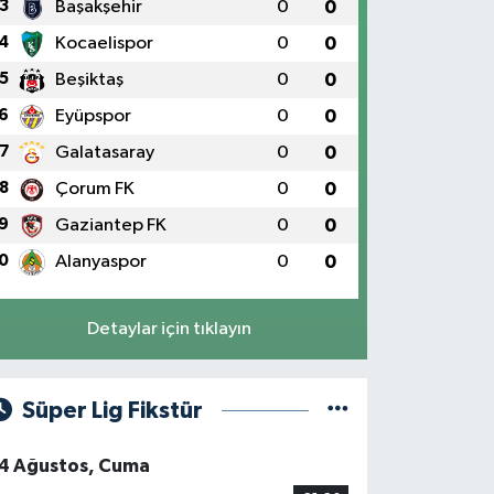
3
Başakşehir
0
0
4
Kocaelispor
0
0
5
Beşiktaş
0
0
6
Eyüpspor
0
0
7
Galatasaray
0
0
8
Çorum FK
0
0
9
Gaziantep FK
0
0
0
Alanyaspor
0
0
Detaylar için tıklayın
Süper Lig Fikstür
4 Ağustos, Cuma