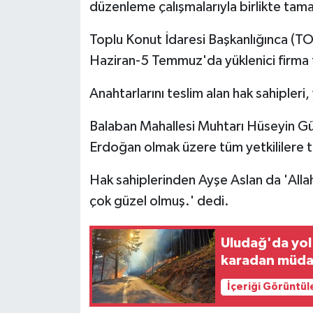
düzenleme çalışmalarıyla birlikte tama
Toplu Konut İdaresi Başkanlığınca (TOK
Haziran-5 Temmuz'da yüklenici firma ta
Anahtarlarını teslim alan hak sahipler
Balaban Mahallesi Muhtarı Hüseyin G
Erdoğan olmak üzere tüm yetkililere t
Hak sahiplerinden Ayşe Aslan da 'Alla
çok güzel olmuş.' dedi.
Uludağ'da yol
karadan müdah
İçeriği Görüntül