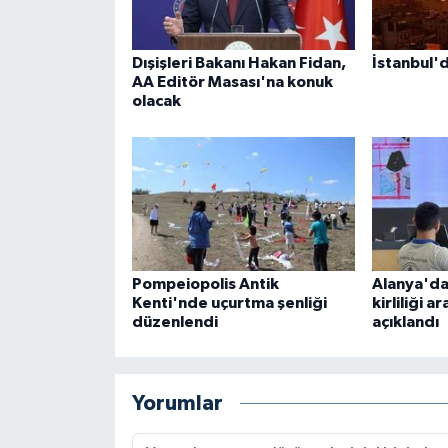
Dışişleri Bakanı Hakan Fidan,
İstanbul'
AA Editör Masası'na konuk
olacak
Pompeiopolis Antik
Alanya'da
Kenti'nde uçurtma şenliği
kirliliği a
düzenlendi
açıklandı
Yorumlar