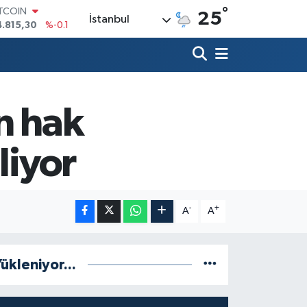
°
ITCOIN
25
İstanbul
4.815,30
%-0.1
OLAR
7,7436
%0.18
URO
5,2510
%0.32
TERLİN
4,4811
%0.38
n hak
RAM ALTIN
660.55
%0
liyor
İST100
3.779
%-14
-
+
A
A
ükleniyor...