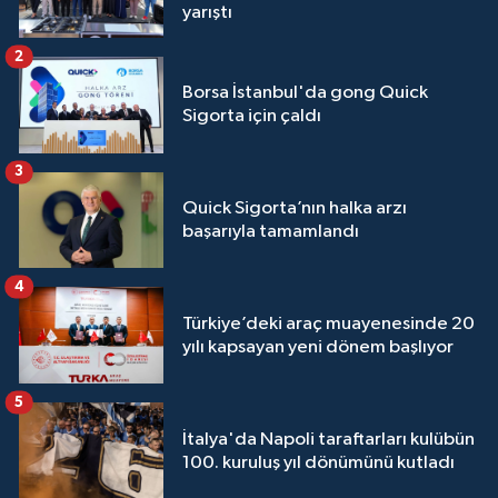
yarıştı
2
Borsa İstanbul'da gong Quick
Sigorta için çaldı
3
Quick Sigorta’nın halka arzı
başarıyla tamamlandı
4
Türkiye’deki araç muayenesinde 20
yılı kapsayan yeni dönem başlıyor
5
İtalya'da Napoli taraftarları kulübün
100. kuruluş yıl dönümünü kutladı