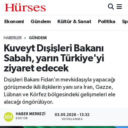
Ekonomi
Gündem
Kültür & Sanat
Politika
Sp
Ekonomi
Hava Durumu
Gündem
Trafik Durumu
HABERLER
GÜNDEM
Kuveyt Dışişleri Bakanı
Kültür & Sanat
Süper Lig Puan Durumu ve Fikstür
Sabah, yarın Türkiye'yi
Politika
Tüm Manşetler
ziyaret edecek
Dışişleri Bakanı Fidan'ın mevkidaşıyla yapacağı
Spor
Son Dakika Haberleri
görüşmede ikili ilişkilerin yanı sıra İran, Gazze,
Lübnan ve Körfez bölgesindeki gelişmeleri ele
Turizm
Haber Arşivi
alacağı öngörülüyor.
HABER MERKEZI
03.05.2026 - 13:32
EDITÖR
YAYINLANMA