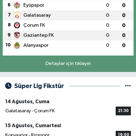
6
Eyüpspor
0
0
7
Galatasaray
0
0
8
Çorum FK
0
0
9
Gaziantep FK
0
0
10
Alanyaspor
0
0
Detaylar için tıklayın
Süper Lig Fikstür
14 Ağustos, Cuma
Galatasaray - Çorum FK
21:30
15 Ağustos, Cumartesi
Konyaspor - Rizespor
19:00