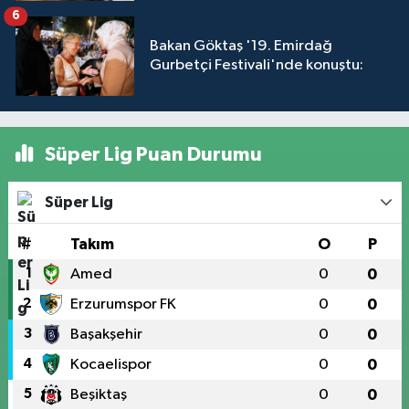
6
Bakan Göktaş '19. Emirdağ
Gurbetçi Festivali'nde konuştu:
Süper Lig Puan Durumu
Süper Lig
#
Takım
O
P
1
Amed
0
0
2
Erzurumspor FK
0
0
3
Başakşehir
0
0
4
Kocaelispor
0
0
5
Beşiktaş
0
0