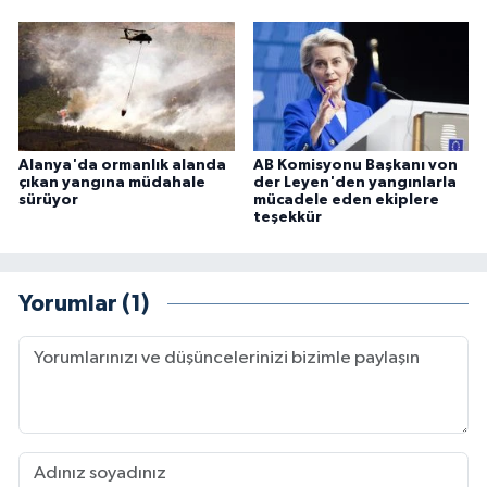
Alanya'da ormanlık alanda
AB Komisyonu Başkanı von
çıkan yangına müdahale
der Leyen'den yangınlarla
sürüyor
mücadele eden ekiplere
teşekkür
Yorumlar (1)