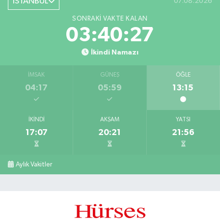
İSTANBUL
07.08.2026
SONRAKI VAKTE KALAN
03:40:27
İkindi Namazı
İMSAK
GÜNEŞ
ÖĞLE
04:17
05:59
13:15
İKINDI
AKŞAM
YATSI
17:07
20:21
21:56
Aylık Vakitler