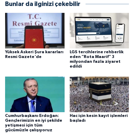
Bunlar da ilginizi çekebilir
Yüksek Askeri Şura kararları
LGS tercihlerine rehberlik
Resmi Gazete'de
eden "Rota Maarif" 3
milyondan fazla ziyaret
edildi
Cumhurbaşkanı Erdoğan:
Hac için kesin kayıt işlemleri
Gençlerimizin en iyi şekilde
başladı
yetişmesi için tüm
gücümüzle çalışıyoruz