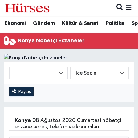
Ekonomi
Gündem
Kültür & Sanat
Politika
Sp
Ekonomi
Hava Durumu
Gündem
Trafik Durumu
Konya Nöbetçi Eczaneler
Kültür & Sanat
Süper Lig Puan Durumu ve Fikstür
Politika
Tüm Manşetler
Spor
Son Dakika Haberleri
Paylaş
Turizm
Haber Arşivi
Konya
08 Ağustos 2026 Cumartesi nöbetçi
eczane adres, telefon ve konumları