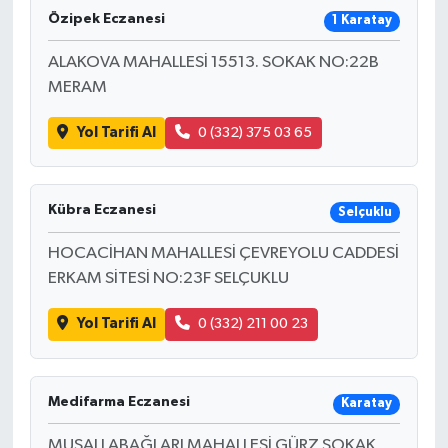
Özipek Eczanesi
1 Karatay
ALAKOVA MAHALLESİ 15513. SOKAK NO:22B
MERAM
Yol Tarifi Al
0 (332) 375 03 65
Kübra Eczanesi
Selçuklu
HOCACİHAN MAHALLESİ ÇEVREYOLU CADDESİ
ERKAM SİTESİ NO:23F SELÇUKLU
Yol Tarifi Al
0 (332) 211 00 23
Medifarma Eczanesi
Karatay
MUSALLABAĞLARI MAHALLESİ GÜRZ SOKAK