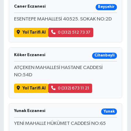
Caner Eczanesi
Beyşehir
ESENTEPE MAHALLESİ 40525. SOKAK NO:2D
Yol Tarifi Al
0 (332) 512 73 37
Köker Eczanesi
Cihanbeyli
ATÇEKEN MAHALLESİ HASTANE CADDESİ
NO:54D
Yol Tarifi Al
0 (332) 673 11 21
Yunak Eczanesi
Yunak
YENİ MAHALLE HÜKÜMET CADDESİ NO:65