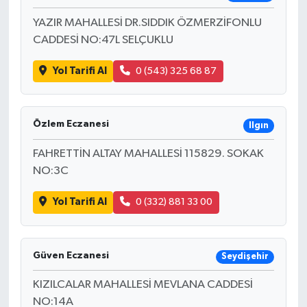
YAZIR MAHALLESİ DR.SIDDIK ÖZMERZİFONLU
CADDESİ NO:47L SELÇUKLU
Yol Tarifi Al
0 (543) 325 68 87
Özlem Eczanesi
Ilgın
FAHRETTİN ALTAY MAHALLESİ 115829. SOKAK
NO:3C
Yol Tarifi Al
0 (332) 881 33 00
Güven Eczanesi
Seydişehir
KIZILCALAR MAHALLESİ MEVLANA CADDESİ
NO:14A