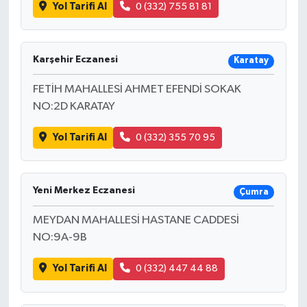
Yol Tarifi Al
0 (332) 755 81 81
Karşehir Eczanesi
Karatay
FETİH MAHALLESİ AHMET EFENDİ SOKAK
NO:2D KARATAY
Yol Tarifi Al
0 (332) 355 70 95
Yeni Merkez Eczanesi
Çumra
MEYDAN MAHALLESİ HASTANE CADDESİ
NO:9A-9B
Yol Tarifi Al
0 (332) 447 44 88