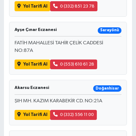
Yol Tarifi Al
0 (332) 851 23 78
Ayşe Çınar Eczanesi
Sarayönü
FATİH MAHALLESİ TAHİR ÇELİK CADDESİ
NO:87A
Yol Tarifi Al
0 (553) 610 61 28
Akarsu Eczanesi
Doğanhisar
ŞIH MH. KAZIM KARABEKİR CD. NO:21A
Yol Tarifi Al
0 (332) 556 11 00