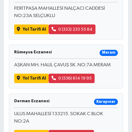
FERİTPAŞA MAHALLESİ NALÇACI CADDESİ
NO:23A SELÇUKLU
Yol Tarifi Al
0 (332) 233 55 84
Rümeysa Eczanesi
Meram
AŞKAN MH. HALİL ÇAVUŞ SK. NO:7A MERAM
Yol Tarifi Al
0 (536) 614 19 95
Derman Eczanesi
Karapınar
ULUS MAHALLESİ 133215. SOKAK C BLOK
NO:2A