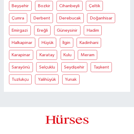
Beyşehir
Bozkir
Cihanbeyli
Çeltik
Çumra
Derbent
Derebucak
Doğanhisar
Emirgazi
Ereğli
Güneysinir
Hadim
Halkapinar
Hüyük
İlgin
Kadinhani
Karapinar
Karatay
Kulu
Meram
Sarayönü
Selçuklu
Seydişehir
Taşkent
Tuzlukçu
Yalihüyük
Yunak