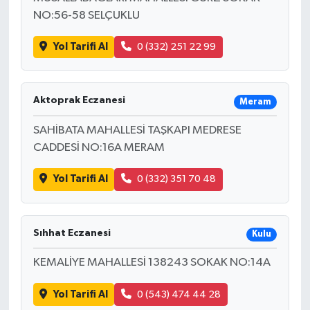
NO:56-58 SELÇUKLU
Yol Tarifi Al
0 (332) 251 22 99
Aktoprak Eczanesi
Meram
SAHİBATA MAHALLESİ TAŞKAPI MEDRESE
CADDESİ NO:16A MERAM
Yol Tarifi Al
0 (332) 351 70 48
Sıhhat Eczanesi
Kulu
KEMALİYE MAHALLESİ 138243 SOKAK NO:14A
Yol Tarifi Al
0 (543) 474 44 28