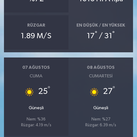
RÜZGAR
EN DÜŞÜK / EN YÜKSEK
°
°
1.89 M/S
17
/ 31
07 AĞUSTOS
08 AĞUSTOS
CUMA
CUMARTESI
°
°
25
27
Güneşli
Güneşli
Nem: %36
Nem: %27
Rüzgar: 4.19 m/s
Rüzgar: 6.39 m/s