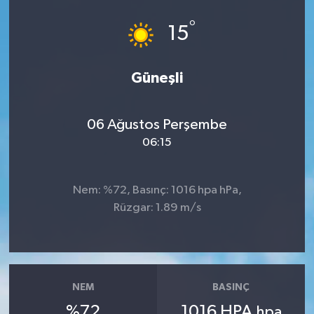
°
15
Güneşli
06 Ağustos Perşembe
06:15
Nem: %72, Basınç: 1016 hpa hPa,
Rüzgar: 1.89 m/s
NEM
BASINÇ
%72
1016 HPA
hpa