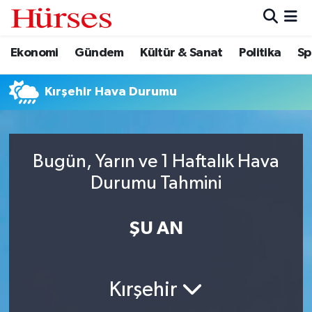
Ekonomi
Gündem
Kültür & Sanat
Politika
Sp
Ekonomi
Hava Durumu
Gündem
Trafik Durumu
Kırşehir Hava Durumu
Kültür & Sanat
Süper Lig Puan Durumu ve Fikstür
Bugün, Yarın ve 1 Haftalık Hava
Politika
Tüm Manşetler
Durumu Tahmini
Spor
Son Dakika Haberleri
ŞU AN
Turizm
Haber Arşivi
Kırşehir