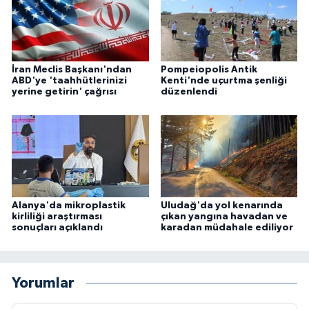
İran Meclis Başkanı'ndan
Pompeiopolis Antik
ABD'ye 'taahhütlerinizi
Kenti'nde uçurtma şenliği
yerine getirin' çağrısı
düzenlendi
Alanya'da mikroplastik
Uludağ'da yol kenarında
kirliliği araştırması
çıkan yangına havadan ve
sonuçları açıklandı
karadan müdahale ediliyor
Yorumlar