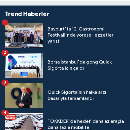
Trend Haberler
1
Bayburt'ta '2. Gastronomi
Festivali'nde yöresel lezzetler
yarıştı
2
Borsa İstanbul'da gong Quick
Sigorta için çaldı
3
Quick Sigorta’nın halka arzı
başarıyla tamamlandı
4
TOKKDER'de hedef; daha az araçla
daha fazla mobilite