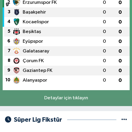
2
Erzurumspor FK
0
0
3
Başakşehir
0
0
4
Kocaelispor
0
0
5
Beşiktaş
0
0
6
Eyüpspor
0
0
7
Galatasaray
0
0
8
Çorum FK
0
0
9
Gaziantep FK
0
0
10
Alanyaspor
0
0
Detaylar için tıklayın
Süper Lig Fikstür