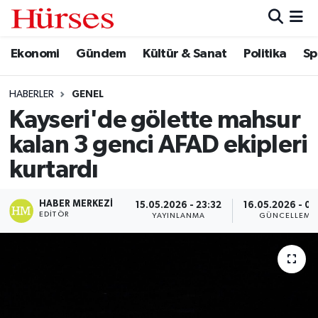
Ekonomi
Gündem
Kültür & Sanat
Politika
Sp
Ekonomi
Hava Durumu
Gündem
Trafik Durumu
HABERLER
GENEL
Kayseri'de gölette mahsur
Kültür & Sanat
Süper Lig Puan Durumu ve Fikstür
kalan 3 genci AFAD ekipleri
Politika
Tüm Manşetler
kurtardı
Spor
Son Dakika Haberleri
HABER MERKEZI
15.05.2026 - 23:32
16.05.2026 - 00
EDITÖR
YAYINLANMA
GÜNCELLEME
Turizm
Haber Arşivi