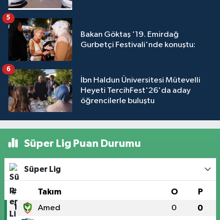
5
Bakan Göktaş '19. Emirdağ
Gurbetçi Festivali'nde konuştu:
6
İbn Haldun Üniversitesi Mütevelli
Heyeti TercihFest'26'da aday
öğrencilerle buluştu
Süper Lig Puan Durumu
Süper Lig
#
Takım
O
P
1
Amed
0
0