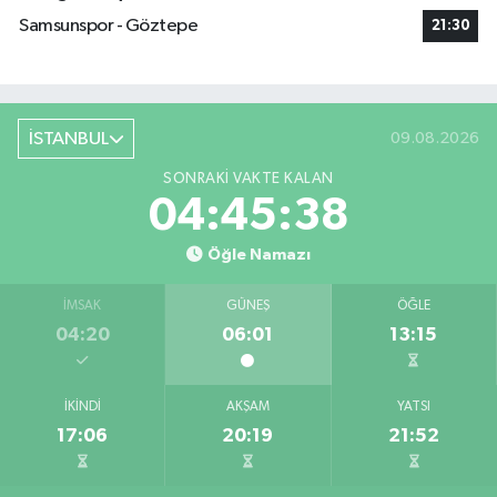
Samsunspor - Göztepe
21:30
İSTANBUL
09.08.2026
SONRAKI VAKTE KALAN
04:45:38
Öğle Namazı
İMSAK
GÜNEŞ
ÖĞLE
04:20
06:01
13:15
İKINDI
AKŞAM
YATSI
17:06
20:19
21:52