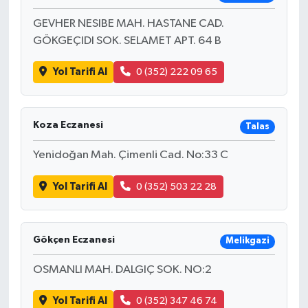
GEVHER NESIBE MAH. HASTANE CAD.
GÖKGEÇIDI SOK. SELAMET APT. 64 B
Yol Tarifi Al
0 (352) 222 09 65
Koza Eczanesi
Talas
Yenidoğan Mah. Çimenli Cad. No:33 C
Yol Tarifi Al
0 (352) 503 22 28
Gökçen Eczanesi
Melikgazi
OSMANLI MAH. DALGIÇ SOK. NO:2
Yol Tarifi Al
0 (352) 347 46 74