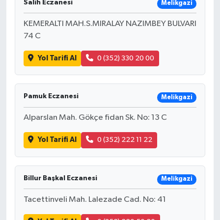
Salih Eczanesi
Melikgazi
KEMERALTI MAH.S.MIRALAY NAZIMBEY BULVARI
74 C
Yol Tarifi Al
0 (352) 330 20 00
Pamuk Eczanesi
Melikgazi
Alparslan Mah. Gökçe fidan Sk. No: 13 C
Yol Tarifi Al
0 (352) 222 11 22
Billur Başkal Eczanesi
Melikgazi
Tacettinveli Mah. Lalezade Cad. No: 41