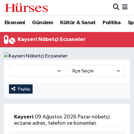
Ekonomi
Gündem
Kültür & Sanat
Politika
Sp
Ekonomi
Hava Durumu
Gündem
Trafik Durumu
Kayseri Nöbetçi Eczaneler
Kültür & Sanat
Süper Lig Puan Durumu ve Fikstür
Politika
Tüm Manşetler
Spor
Son Dakika Haberleri
Paylaş
Turizm
Haber Arşivi
Kayseri
09 Ağustos 2026 Pazar nöbetçi
eczane adres, telefon ve konumları