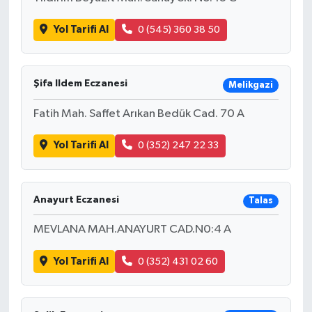
Yol Tarifi Al
0 (545) 360 38 50
Şifa Ildem Eczanesi
Melikgazi
Fatih Mah. Saffet Arıkan Bedük Cad. 70 A
Yol Tarifi Al
0 (352) 247 22 33
Anayurt Eczanesi
Talas
MEVLANA MAH.ANAYURT CAD.N0:4 A
Yol Tarifi Al
0 (352) 431 02 60