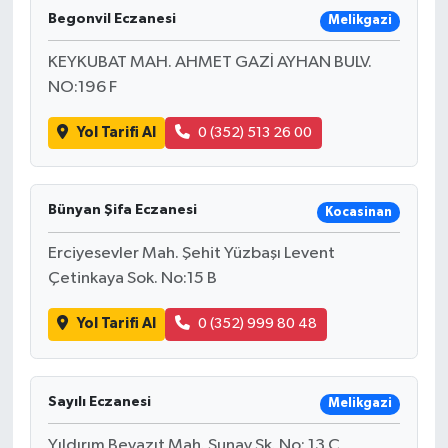
Begonvil Eczanesi
Melikgazi
KEYKUBAT MAH. AHMET GAZİ AYHAN BULV.
NO:196 F
Yol Tarifi Al
0 (352) 513 26 00
Bünyan Şifa Eczanesi
Kocasinan
Erciyesevler Mah. Şehit Yüzbaşı Levent
Çetinkaya Sok. No:15 B
Yol Tarifi Al
0 (352) 999 80 48
Sayılı Eczanesi
Melikgazi
Yıldırım Beyazıt Mah. Sunay Sk. No: 13 C