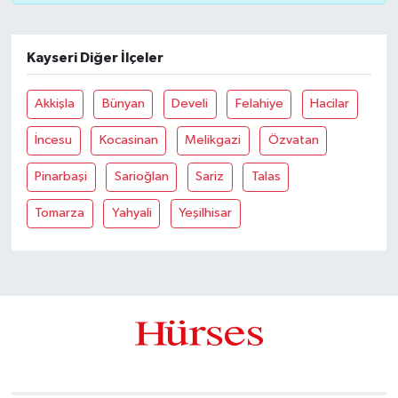
Kayseri Diğer İlçeler
Akkişla
Bünyan
Develi
Felahiye
Hacilar
İncesu
Kocasinan
Melikgazi
Özvatan
Pinarbaşi
Sarioğlan
Sariz
Talas
Tomarza
Yahyali
Yeşilhisar