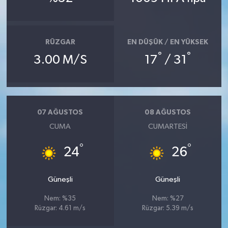
RÜZGAR
EN DÜŞÜK / EN YÜKSEK
°
°
3.00 M/S
17
/ 31
07 AĞUSTOS
08 AĞUSTOS
CUMA
CUMARTESI
°
°
24
26
Güneşli
Güneşli
Nem: %35
Nem: %27
Rüzgar: 4.61 m/s
Rüzgar: 5.39 m/s