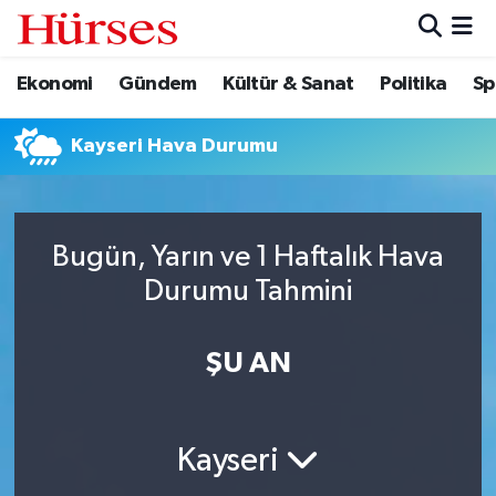
Ekonomi
Gündem
Kültür & Sanat
Politika
Sp
Ekonomi
Hava Durumu
Gündem
Trafik Durumu
Kayseri Hava Durumu
Kültür & Sanat
Süper Lig Puan Durumu ve Fikstür
Bugün, Yarın ve 1 Haftalık Hava
Politika
Tüm Manşetler
Durumu Tahmini
Spor
Son Dakika Haberleri
ŞU AN
Turizm
Haber Arşivi
Kayseri