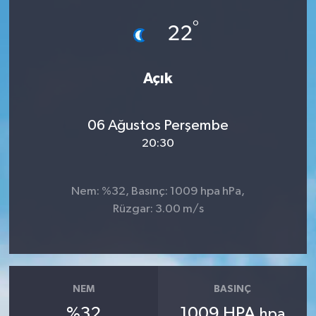
°
22
Açık
06 Ağustos Perşembe
20:30
Nem: %32, Basınç: 1009 hpa hPa,
Rüzgar: 3.00 m/s
NEM
BASINÇ
%32
1009 HPA
hpa