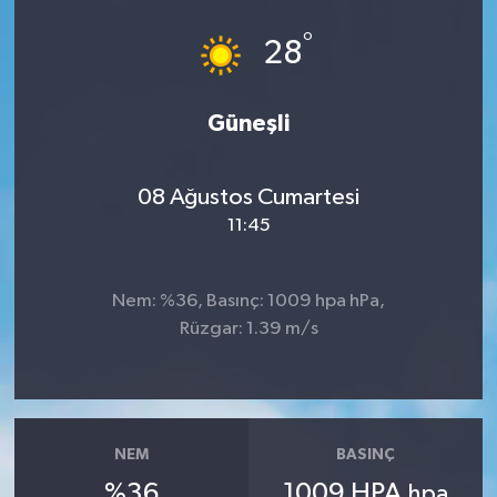
°
28
Güneşli
08 Ağustos Cumartesi
11:45
Nem: %36, Basınç: 1009 hpa hPa,
Rüzgar: 1.39 m/s
NEM
BASINÇ
%36
1009 HPA
hpa