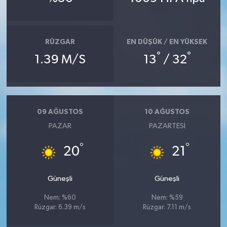
RÜZGAR
EN DÜŞÜK / EN YÜKSEK
°
°
1.39 M/S
13
/ 32
09 AĞUSTOS
10 AĞUSTOS
PAZAR
PAZARTESI
°
°
20
21
Güneşli
Güneşli
Nem: %60
Nem: %59
Rüzgar: 6.39 m/s
Rüzgar: 7.11 m/s