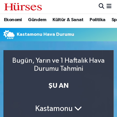
Ekonomi
Gündem
Kültür & Sanat
Politika
Sp
Ekonomi
Hava Durumu
Gündem
Trafik Durumu
Kastamonu Hava Durumu
Kültür & Sanat
Süper Lig Puan Durumu ve Fikstür
Bugün, Yarın ve 1 Haftalık Hava
Politika
Tüm Manşetler
Durumu Tahmini
Spor
Son Dakika Haberleri
ŞU AN
Turizm
Haber Arşivi
Kastamonu