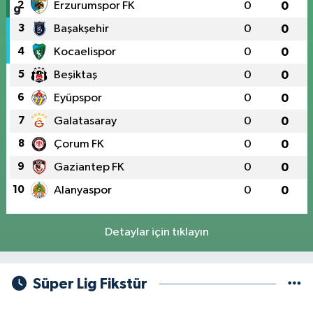
2
Erzurumspor FK
0
0
3
Başakşehir
0
0
4
Kocaelispor
0
0
5
Beşiktaş
0
0
6
Eyüpspor
0
0
7
Galatasaray
0
0
8
Çorum FK
0
0
9
Gaziantep FK
0
0
10
Alanyaspor
0
0
Detaylar için tıklayın
Süper Lig Fikstür