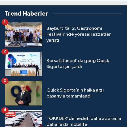
Trend Haberler
1
Bayburt'ta '2. Gastronomi
Festivali'nde yöresel lezzetler
yarıştı
2
Borsa İstanbul'da gong Quick
Sigorta için çaldı
3
Quick Sigorta’nın halka arzı
başarıyla tamamlandı
4
TOKKDER'de hedef; daha az araçla
daha fazla mobilite