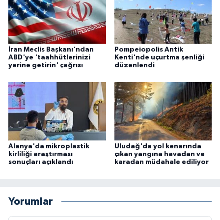
İran Meclis Başkanı'ndan
Pompeiopolis Antik
ABD'ye 'taahhütlerinizi
Kenti'nde uçurtma şenliği
yerine getirin' çağrısı
düzenlendi
Alanya'da mikroplastik
Uludağ'da yol kenarında
kirliliği araştırması
çıkan yangına havadan ve
sonuçları açıklandı
karadan müdahale ediliyor
Yorumlar