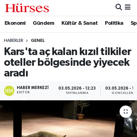
Ekonomi
Gündem
Kültür & Sanat
Politika
Sp
Ekonomi
Hava Durumu
Gündem
Trafik Durumu
HABERLER
GENEL
Kars'ta aç kalan kızıl tilkiler
Kültür & Sanat
Süper Lig Puan Durumu ve Fikstür
oteller bölgesinde yiyecek
Politika
Tüm Manşetler
aradı
Spor
Son Dakika Haberleri
HABER MERKEZI
03.05.2026 - 12:23
03.05.2026 - 13
EDITÖR
YAYINLANMA
GÜNCELLEME
Turizm
Haber Arşivi