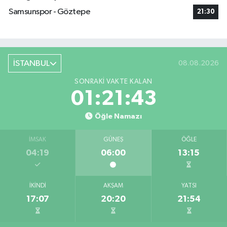
Samsunspor - Göztepe
21:30
İSTANBUL
08.08.2026
SONRAKI VAKTE KALAN
01:21:42
Öğle Namazı
İMSAK
GÜNEŞ
ÖĞLE
04:19
06:00
13:15
İKINDI
AKŞAM
YATSI
17:07
20:20
21:54