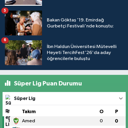
5
Bakan Göktaş '19. Emirdağ
Gurbetçi Festivali'nde konuştu:
6
İbn Haldun Üniversitesi Mütevelli
Heyeti TercihFest'26'da aday
öğrencilerle buluştu
Süper Lig Puan Durumu
Süper Lig
#
Takım
O
P
1
Amed
0
0