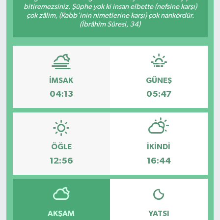
bitiremezsiniz. Şüphe yok ki insan elbette (nefsine karşı)
çok zâlim, (Rabb'inin nimetlerine karşı) çok nankördür.
(İbrâhîm Sûresi, 34)
İMSAK
GÜNEŞ
04:13
05:47
ÖĞLE
İKINDI
12:56
16:44
AKŞAM
YATSI