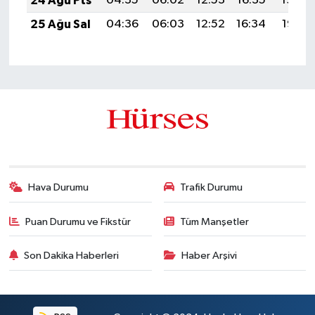
24 Ağu Pts
04:35
06:02
12:53
16:35
19:34
25 Ağu Sal
04:36
06:03
12:52
16:34
19:32
Hava Durumu
Trafik Durumu
Puan Durumu ve Fikstür
Tüm Manşetler
Son Dakika Haberleri
Haber Arşivi