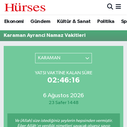
Ekonomi
Gündem
Kültür & Sanat
Politika
Sp
Ekonomi
Hava Durumu
Karaman Ayranci Namaz Vakitleri
Gündem
Trafik Durumu
Kültür & Sanat
Süper Lig Puan Durumu ve Fikstür
KARAMAN
Politika
Tüm Manşetler
YATSI VAKTINE KALAN SÜRE
02:46:16
Spor
Son Dakika Haberleri
Turizm
Haber Arşivi
6 Ağustos 2026
23 Safer 1448
Ve (Allah) size istediğiniz şeylerin hepsinden vermiştir.
Eğer Allâh'ın verdiği nimetleri sayacak olsanız sayıp