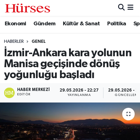
Ekonomi
Gündem
Kültür & Sanat
Politika
Sp
Ekonomi
Hava Durumu
Gündem
Trafik Durumu
HABERLER
GENEL
İzmir-Ankara kara yolunun
Kültür & Sanat
Süper Lig Puan Durumu ve Fikstür
Manisa geçişinde dönüş
Politika
Tüm Manşetler
yoğunluğu başladı
Spor
Son Dakika Haberleri
HABER MERKEZI
29.05.2026 - 22:27
29.05.2026 - 2
EDITÖR
YAYINLANMA
GÜNCELLEM
Turizm
Haber Arşivi