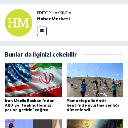
EDITÖR HAKKINDA
Haber Merkezi
Bunlar da ilginizi çekebilir
İran Meclis Başkanı'ndan
Pompeiopolis Antik
ABD'ye 'taahhütlerinizi
Kenti'nde uçurtma şenliği
yerine getirin' çağrısı
düzenlendi