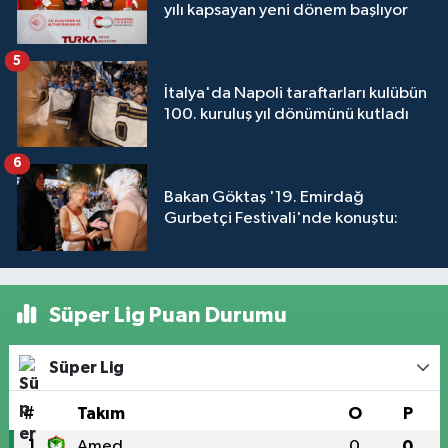
yılı kapsayan yeni dönem başlıyor
5
İtalya'da Napoli taraftarları kulübün
100. kuruluş yıl dönümünü kutladı
6
Bakan Göktaş '19. Emirdağ
Gurbetçi Festivali'nde konuştu:
Süper Lig Puan Durumu
Süper Lig
#
Takım
O
P
1
Amed
0
0