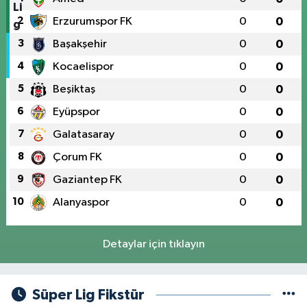
2
Erzurumspor FK
0
0
3
Başakşehir
0
0
4
Kocaelispor
0
0
5
Beşiktaş
0
0
6
Eyüpspor
0
0
7
Galatasaray
0
0
8
Çorum FK
0
0
9
Gaziantep FK
0
0
10
Alanyaspor
0
0
Detaylar için tıklayın
Süper Lig Fikstür