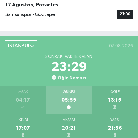
17 Ağustos, Pazartesi
Samsunspor - Göztepe
21:30
İSTANBUL
07.08.2026
SONRAKI VAKTE KALAN
23:28
Öğle Namazı
İMSAK
GÜNEŞ
ÖĞLE
04:17
05:59
13:15
İKINDI
AKŞAM
YATSI
17:07
20:21
21:56