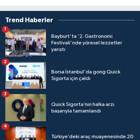
Trend Haberler
1
Bayburt'ta '2. Gastronomi
Festivali'nde yöresel lezzetler
yarıştı
2
Borsa İstanbul'da gong Quick
Sigorta için çaldı
3
Quick Sigorta’nın halka arzı
başarıyla tamamlandı
4
Türkiye’deki araç muayenesinde 20