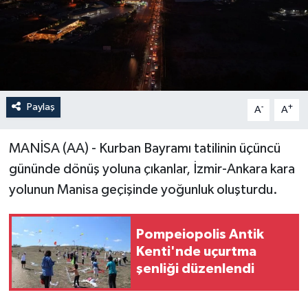
Paylaş
-
+
A
A
MANİSA (AA) - Kurban Bayramı tatilinin üçüncü
gününde dönüş yoluna çıkanlar, İzmir-Ankara kara
yolunun Manisa geçişinde yoğunluk oluşturdu.
Pompeiopolis Antik
Kenti'nde uçurtma
şenliği düzenlendi