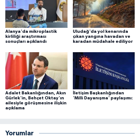
Alanya'da mikroplastik
Uludağ'da yol kenarında
kirliliği araştırması
çıkan yangına havadan ve
sonuçları açıklandı
karadan müdahale ediliyor
Adalet Bakanlığından, Akın
İletişim Başkanlığından
Gürlek'in, Behçet Oktay'ın
'Milli Dayanışma' paylaşımı:
ailesiyle görüşmesine ilişkin
açıklama
Yorumlar