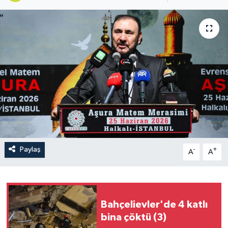
Paylaş
-
+
A
A
Bahçelievler'de 4 katlı
bina çöktü (3)