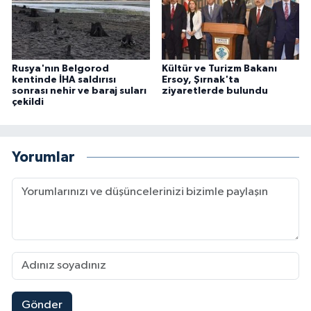
Rusya'nın Belgorod
Kültür ve Turizm Bakanı
kentinde İHA saldırısı
Ersoy, Şırnak'ta
sonrası nehir ve baraj suları
ziyaretlerde bulundu
çekildi
Yorumlar
Gönder