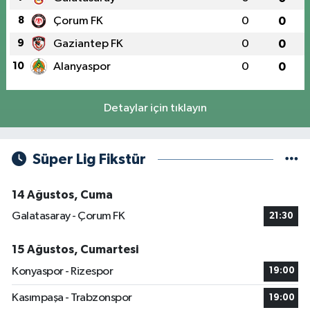
8
Çorum FK
0
0
9
Gaziantep FK
0
0
10
Alanyaspor
0
0
Detaylar için tıklayın
Süper Lig Fikstür
14 Ağustos, Cuma
Galatasaray - Çorum FK
21:30
15 Ağustos, Cumartesi
Konyaspor - Rizespor
19:00
Kasımpaşa - Trabzonspor
19:00