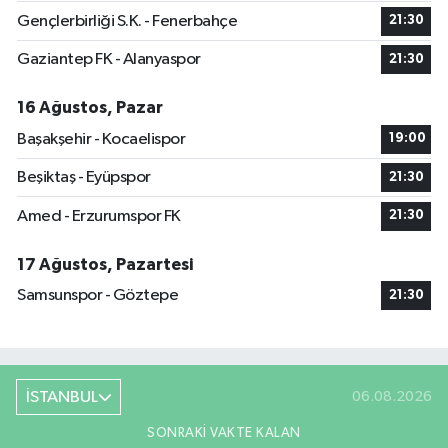
Gençlerbirliği S.K. - Fenerbahçe
21:30
Gaziantep FK - Alanyaspor
21:30
16 Ağustos, Pazar
Başakşehir - Kocaelispor
19:00
Beşiktaş - Eyüpspor
21:30
Amed - Erzurumspor FK
21:30
17 Ağustos, Pazartesi
Samsunspor - Göztepe
21:30
İSTANBUL
06.08.2026
SONRAKI VAKTE KALAN