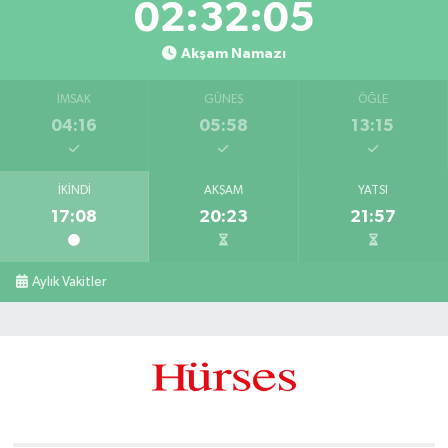
02:32:04
Akşam Namazı
İMSAK
GÜNEŞ
ÖĞLE
04:16
05:58
13:15
İKINDI
AKŞAM
YATSI
17:08
20:23
21:57
Aylık Vakitler