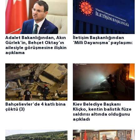
Adalet Bakanlığından, Akın
İletişim Başkanlığından
Gürlek'in, Behçet Oktay'ın
'Milli Dayanışma' paylaşımı:
ailesiyle görüşmesine ilişkin
açıklama
Bahçelievler'de 4 katlı bina
Kiev Belediye Başkanı
çöktü (3)
Kliçko, kentin balistik füze
saldırısı altında olduğunu
açıkladı