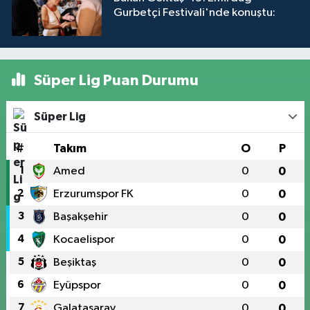
Gurbetçi Festivali'nde konuştu:
Süper Lig Puan Durumu
Süper Lig
#
Takım
O
P
1
Amed
0
0
2
Erzurumspor FK
0
0
3
Başakşehir
0
0
4
Kocaelispor
0
0
5
Beşiktaş
0
0
6
Eyüpspor
0
0
7
Galatasaray
0
0