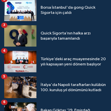
Borsa İstanbul'da gong Quick
Sigorta için çaldı
3
Quick Sigorta’nın halka arzı
başarıyla tamamlandı
4
Türkiye’deki araç muayenesinde 20
yılı kapsayan yeni dönem başlıyor
5
İtalya'da Napoli taraftarları kulübün
100. kuruluş yıl dönümünü kutladı
6
Bakan Göktaş '19. Emirdağ