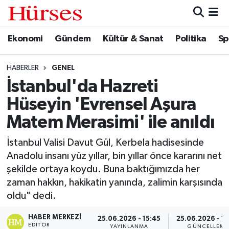
Ekonomi
Gündem
Kültür & Sanat
Politika
Sp
Ekonomi
Hava Durumu
Gündem
Trafik Durumu
HABERLER
GENEL
İstanbul'da Hazreti
Kültür & Sanat
Süper Lig Puan Durumu ve Fikstür
Hüseyin 'Evrensel Aşura
Politika
Tüm Manşetler
Matem Merasimi' ile anıldı
İstanbul Valisi Davut Gül, Kerbela hadisesinde
Spor
Son Dakika Haberleri
Anadolu insanı yüz yıllar, bin yıllar önce kararını net
şekilde ortaya koydu. Buna baktığımızda her
Turizm
Haber Arşivi
zaman hakkın, hakikatin yanında, zalimin karşısında
oldu" dedi.
HABER MERKEZI
25.06.2026 - 15:45
25.06.2026 - 16
EDITÖR
YAYINLANMA
GÜNCELLEME